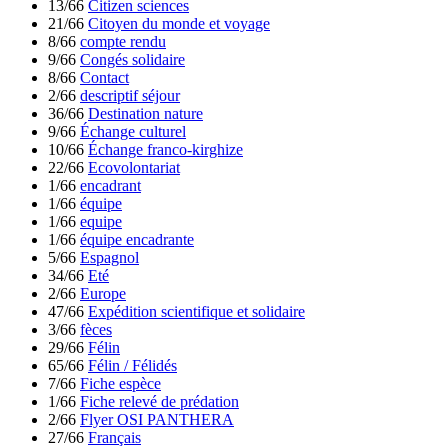
13/66
Citizen sciences
21/66
Citoyen du monde et voyage
8/66
compte rendu
9/66
Congés solidaire
8/66
Contact
2/66
descriptif séjour
36/66
Destination nature
9/66
Échange culturel
10/66
Échange franco-kirghize
22/66
Ecovolontariat
1/66
encadrant
1/66
équipe
1/66
equipe
1/66
équipe encadrante
5/66
Espagnol
34/66
Eté
2/66
Europe
47/66
Expédition scientifique et solidaire
3/66
fèces
29/66
Félin
65/66
Félin / Félidés
7/66
Fiche espèce
1/66
Fiche relevé de prédation
2/66
Flyer OSI PANTHERA
27/66
Français