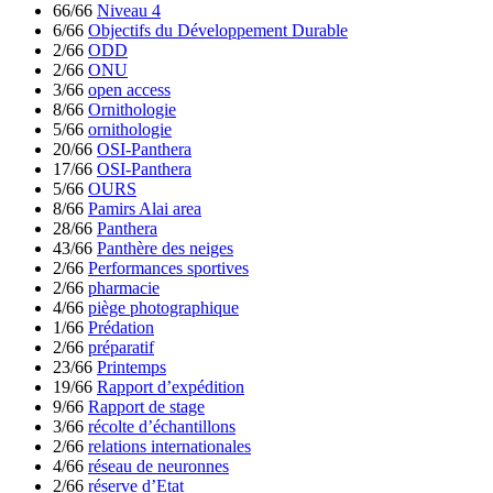
66/66
Niveau 4
6/66
Objectifs du Développement Durable
2/66
ODD
2/66
ONU
3/66
open access
8/66
Ornithologie
5/66
ornithologie
20/66
OSI-Panthera
17/66
OSI-Panthera
5/66
OURS
8/66
Pamirs Alai area
28/66
Panthera
43/66
Panthère des neiges
2/66
Performances sportives
2/66
pharmacie
4/66
piège photographique
1/66
Prédation
2/66
préparatif
23/66
Printemps
19/66
Rapport d’expédition
9/66
Rapport de stage
3/66
récolte d’échantillons
2/66
relations internationales
4/66
réseau de neuronnes
2/66
réserve d’Etat