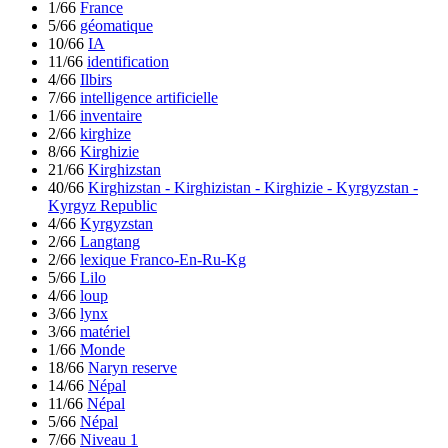
1/66
France
5/66
géomatique
10/66
IA
11/66
identification
4/66
Ilbirs
7/66
intelligence artificielle
1/66
inventaire
2/66
kirghize
8/66
Kirghizie
21/66
Kirghizstan
40/66
Kirghizstan - Kirghizistan - Kirghizie - Kyrgyzstan -
Kyrgyz Republic
4/66
Kyrgyzstan
2/66
Langtang
2/66
lexique Franco-En-Ru-Kg
5/66
Lilo
4/66
loup
3/66
lynx
3/66
matériel
1/66
Monde
18/66
Naryn reserve
14/66
Népal
11/66
Népal
5/66
Népal
7/66
Niveau 1