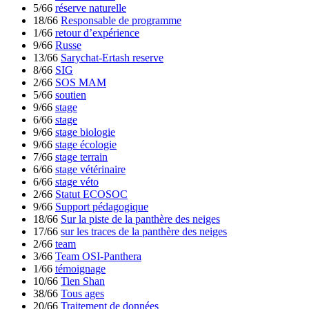
5/66
réserve naturelle
18/66
Responsable de programme
1/66
retour d’expérience
9/66
Russe
13/66
Sarychat-Ertash reserve
8/66
SIG
2/66
SOS MAM
5/66
soutien
9/66
stage
6/66
stage
9/66
stage biologie
9/66
stage écologie
7/66
stage terrain
6/66
stage vétérinaire
6/66
stage véto
2/66
Statut ECOSOC
9/66
Support pédagogique
18/66
Sur la piste de la panthère des neiges
17/66
sur les traces de la panthère des neiges
2/66
team
3/66
Team OSI-Panthera
1/66
témoignage
10/66
Tien Shan
38/66
Tous ages
20/66
Traitement de données