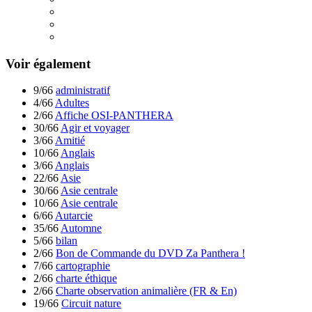
Voir également
9/66
administratif
4/66
Adultes
2/66
Affiche OSI-PANTHERA
30/66
Agir et voyager
3/66
Amitié
10/66
Anglais
3/66
Anglais
22/66
Asie
30/66
Asie centrale
10/66
Asie centrale
6/66
Autarcie
35/66
Automne
5/66
bilan
2/66
Bon de Commande du DVD Za Panthera !
7/66
cartographie
2/66
charte éthique
2/66
Charte observation animalière (FR & En)
19/66
Circuit nature