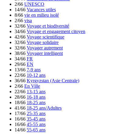
2/66
UNESCO
14/66
Vacances utiles
8/66
vie en milieu isolé
2/66
visa
32/66
Voyage et biodiversité
34/66
Voyage et engagement citoyen
42/66
Voyage scientifique
32/66
Voyage solidaire
32/66
Voyager autrement
38/66
Voyager intelligent
34/66
FR
29/66
EN
13/66
7-9 ans
22/66
10-12 ans
36/66
Kyrgyzstan (Asie Centrale)
2/66
En Ville
22/66
13-15 ans
28/66
16-18 ans
18/66
18-25 ans
41/66
18-25 ans/Adultes
17/66
25-35 ans
16/66
35-45 ans
16/66
45-55 ans
14/66
55-65 ans