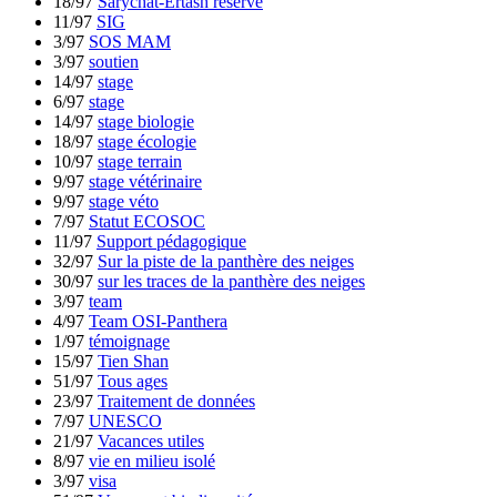
18/97
Sarychat-Ertash reserve
11/97
SIG
3/97
SOS MAM
3/97
soutien
14/97
stage
6/97
stage
14/97
stage biologie
18/97
stage écologie
10/97
stage terrain
9/97
stage vétérinaire
9/97
stage véto
7/97
Statut ECOSOC
11/97
Support pédagogique
32/97
Sur la piste de la panthère des neiges
30/97
sur les traces de la panthère des neiges
3/97
team
4/97
Team OSI-Panthera
1/97
témoignage
15/97
Tien Shan
51/97
Tous ages
23/97
Traitement de données
7/97
UNESCO
21/97
Vacances utiles
8/97
vie en milieu isolé
3/97
visa