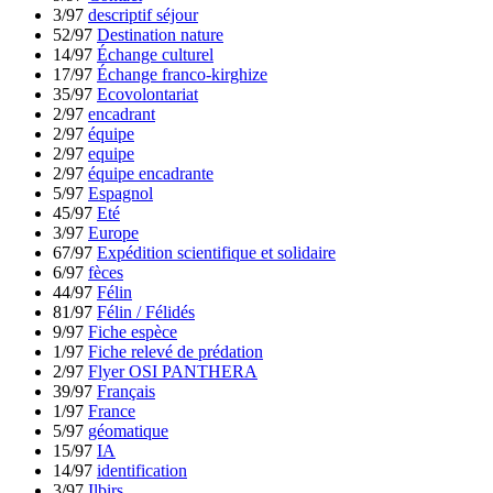
3/97
descriptif séjour
52/97
Destination nature
14/97
Échange culturel
17/97
Échange franco-kirghize
35/97
Ecovolontariat
2/97
encadrant
2/97
équipe
2/97
equipe
2/97
équipe encadrante
5/97
Espagnol
45/97
Eté
3/97
Europe
67/97
Expédition scientifique et solidaire
6/97
fèces
44/97
Félin
81/97
Félin / Félidés
9/97
Fiche espèce
1/97
Fiche relevé de prédation
2/97
Flyer OSI PANTHERA
39/97
Français
1/97
France
5/97
géomatique
15/97
IA
14/97
identification
3/97
Ilbirs