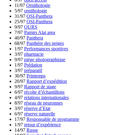
11/97
Ornithologie
5/97
ornithologie
31/97
OSI-Panthera
25/97
OSI-Panthera
9/97
OURS
7/97
Pamirs Alai area
40/97
Panthera
68/97
Panthère des neiges
1/97
Performances sportives
3/97
pharmacie
9/97
piège photographique
1/97
Prédation
3/97
préparatif
30/97
Printemps
20/97
Rapport d’expédition
9/97
Rapport de stage
6/97
récolte d’échantillons
4/97
relations internationales
8/97
réseau de neuronnes
3/97
réserve d’Etat
6/97
réserve naturelle
17/97
Responsable de programme
1/97
retour d’expérience
14/97
Russe