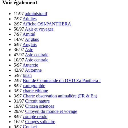
Voir également
11/97
administratif
7/97
Adultes
2/97
Affiche OSI-PANTHERA
50/97
Agir et voyager
7/97
Amitié
14/97
Anglais
6/97
Anglais
36/97
Asie
47/97
Asie centrale
10/97
Asie centrale
5/97
Autarcie
42/97
Automne
5/97
bilan
2/97
Bon de Commande du DVD Za Panthera !
8/97
cartographie
3/97
charte éthique
3/97
Charte observation animalière (FR & En)
31/97
Circuit nature
19/97
Citizen sciences
29/97
Citoyen du monde et voyage
8/97
compte rendu
16/97
Congés solidaire
9/97
Contact