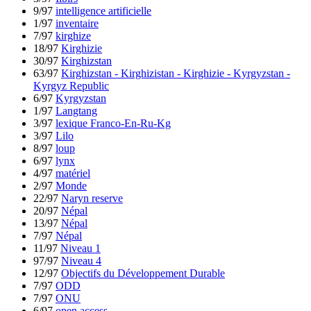
9/97
intelligence artificielle
1/97
inventaire
7/97
kirghize
18/97
Kirghizie
30/97
Kirghizstan
63/97
Kirghizstan - Kirghizistan - Kirghizie - Kyrgyzstan -
Kyrgyz Republic
6/97
Kyrgyzstan
1/97
Langtang
3/97
lexique Franco-En-Ru-Kg
3/97
Lilo
8/97
loup
6/97
lynx
4/97
matériel
2/97
Monde
22/97
Naryn reserve
20/97
Népal
13/97
Népal
7/97
Népal
11/97
Niveau 1
97/97
Niveau 4
12/97
Objectifs du Développement Durable
7/97
ODD
7/97
ONU
6/97
open access