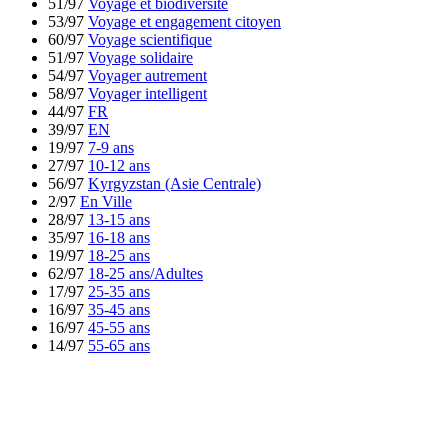
51/97
Voyage et biodiversité
53/97
Voyage et engagement citoyen
60/97
Voyage scientifique
51/97
Voyage solidaire
54/97
Voyager autrement
58/97
Voyager intelligent
44/97
FR
39/97
EN
19/97
7-9 ans
27/97
10-12 ans
56/97
Kyrgyzstan (Asie Centrale)
2/97
En Ville
28/97
13-15 ans
35/97
16-18 ans
19/97
18-25 ans
62/97
18-25 ans/Adultes
17/97
25-35 ans
16/97
35-45 ans
16/97
45-55 ans
14/97
55-65 ans