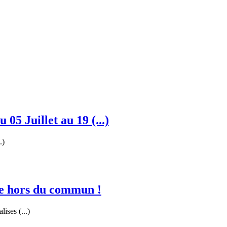
 05 Juillet au 19 (...)
.)
re hors du commun !
ises (...)