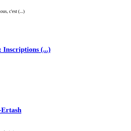
s, c'est (...)
nscriptions (...)
-Ertash