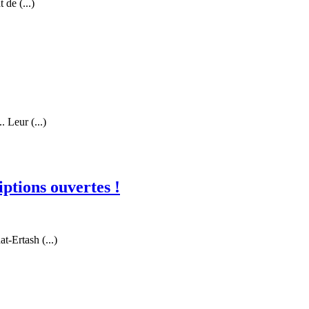
 de (...)
. Leur (...)
ptions ouvertes !
t-Ertash (...)