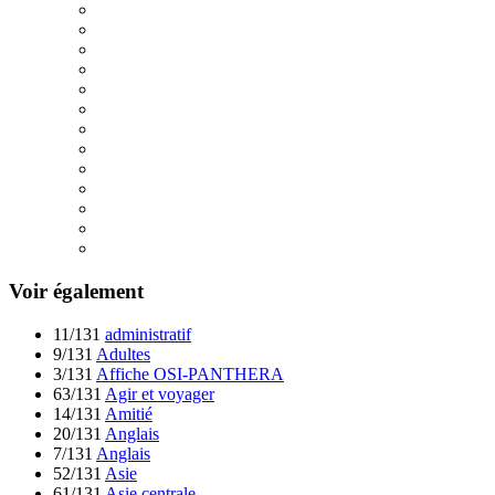
Voir également
11/131
administratif
9/131
Adultes
3/131
Affiche OSI-PANTHERA
63/131
Agir et voyager
14/131
Amitié
20/131
Anglais
7/131
Anglais
52/131
Asie
61/131
Asie centrale