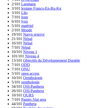
2/101
Langtang
3/101
lexique Franco-En-Ru-Kg
3/101
Lilo
7/101
loup
6/101
lynx
5/101
matériel
2/101
Monde
19/101
Naryn reserve
21/101
Népal
16/101
Népal
7/101
Népal
10/101
Niveau 1
101/101
Niveau 4
13/101
Objectifs du Développement Durable
7/101
ODD
7/101
ONU
5/101
open access
10/101
Ornithologie
5/101
ornithologie
34/101
OSI-Panthera
26/101
OSI-Panthera
10/101
OURS
7/101
Pamirs Alai area
44/101
Panthera