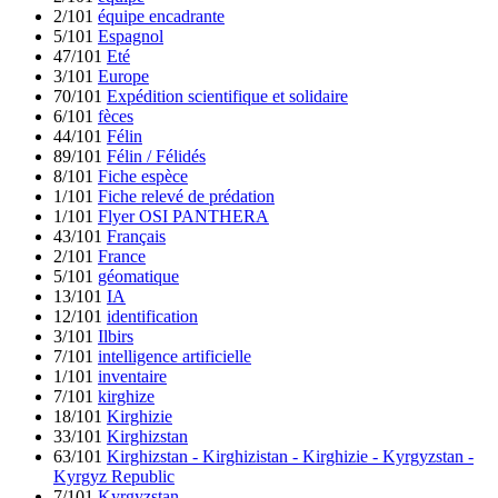
2/101
équipe encadrante
5/101
Espagnol
47/101
Eté
3/101
Europe
70/101
Expédition scientifique et solidaire
6/101
fèces
44/101
Félin
89/101
Félin / Félidés
8/101
Fiche espèce
1/101
Fiche relevé de prédation
1/101
Flyer OSI PANTHERA
43/101
Français
2/101
France
5/101
géomatique
13/101
IA
12/101
identification
3/101
Ilbirs
7/101
intelligence artificielle
1/101
inventaire
7/101
kirghize
18/101
Kirghizie
33/101
Kirghizstan
63/101
Kirghizstan - Kirghizistan - Kirghizie - Kyrgyzstan -
Kyrgyz Republic
7/101
Kyrgyzstan