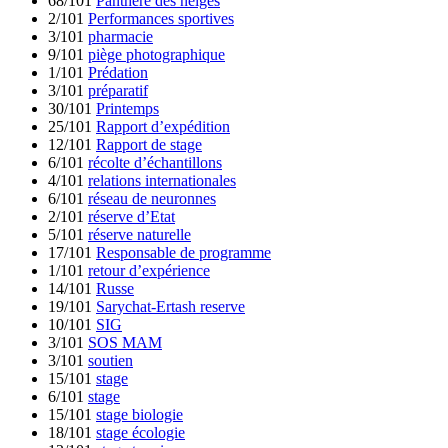
68/101
Panthère des neiges
2/101
Performances sportives
3/101
pharmacie
9/101
piège photographique
1/101
Prédation
3/101
préparatif
30/101
Printemps
25/101
Rapport d’expédition
12/101
Rapport de stage
6/101
récolte d’échantillons
4/101
relations internationales
6/101
réseau de neuronnes
2/101
réserve d’Etat
5/101
réserve naturelle
17/101
Responsable de programme
1/101
retour d’expérience
14/101
Russe
19/101
Sarychat-Ertash reserve
10/101
SIG
3/101
SOS MAM
3/101
soutien
15/101
stage
6/101
stage
15/101
stage biologie
18/101
stage écologie