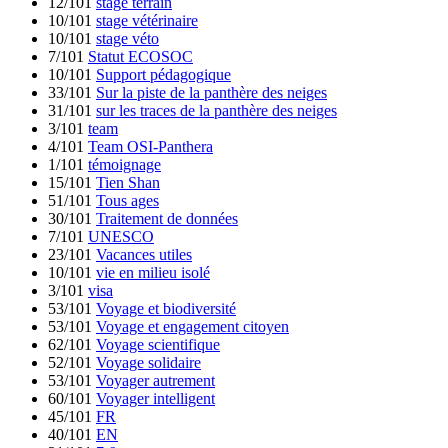
12/101
stage terrain
10/101
stage vétérinaire
10/101
stage véto
7/101
Statut ECOSOC
10/101
Support pédagogique
33/101
Sur la piste de la panthère des neiges
31/101
sur les traces de la panthère des neiges
3/101
team
4/101
Team OSI-Panthera
1/101
témoignage
15/101
Tien Shan
51/101
Tous ages
30/101
Traitement de données
7/101
UNESCO
23/101
Vacances utiles
10/101
vie en milieu isolé
3/101
visa
53/101
Voyage et biodiversité
53/101
Voyage et engagement citoyen
62/101
Voyage scientifique
52/101
Voyage solidaire
53/101
Voyager autrement
60/101
Voyager intelligent
45/101
FR
40/101
EN