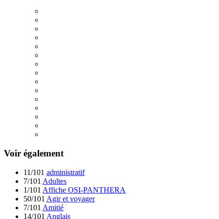
Voir également
11/101
administratif
7/101
Adultes
1/101
Affiche OSI-PANTHERA
50/101
Agir et voyager
7/101
Amitié
14/101
Anglais