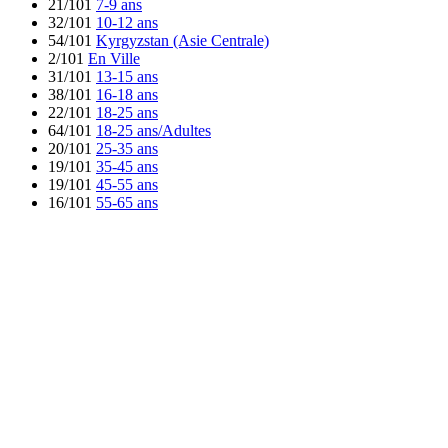
21/101
7-9 ans
32/101
10-12 ans
54/101
Kyrgyzstan (Asie Centrale)
2/101
En Ville
31/101
13-15 ans
38/101
16-18 ans
22/101
18-25 ans
64/101
18-25 ans/Adultes
20/101
25-35 ans
19/101
35-45 ans
19/101
45-55 ans
16/101
55-65 ans