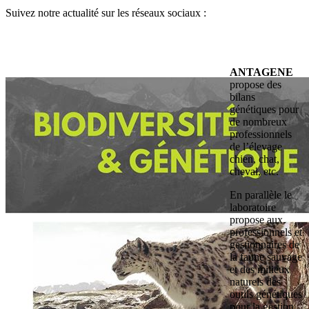
Suivez notre actualité sur les réseaux sociaux :
ANTAGENE
propose des
bilans
génétiques pour
de nombreux
professionnels
de l’élevage
chien, chat,
cheval, etc.
En parallèle le
laboratoire
propose aux
professionnels et
gestionnaires de
la faune sauvage
et des milieux
naturels des
outils génétiques
pour la gestion