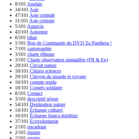
8/101
Anglais
34/101
Asie
47/101
Asie centrale
11/101
Asie centrale
5/101
Autarcie
43/101
Automne
6/101
bilan
1/101
Bon de Commande du DVD Za Panthera !
7/101
cartographie
3/101
charte éthique
3/101
Charte observation animalière (FR & En)
29/101
Circuit nature
18/101
Citizen sciences
29/101
Citoyen du monde et voyage
10/101
compte rendu
18/101
Congés solidaire
8/101
Contact
3/101
descriptif séjour
54/101
Destination nature
14/101
Échange culturel
16/101
Échange franco-kirghize
37/101
Ecovolontariat
2/101
encadrant
2/101
équipe
2/101
equipe