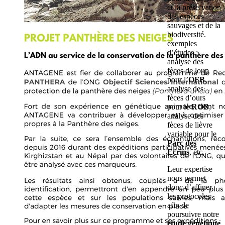
et la préservation
des espèces
sauvages et de la
biodiversité.
exemples
d’études :
analyse des
fèces de loup
pour l’
OFB
,
analyse des
fèces d’ours
pour le
ROB
,
analyse des
fèces de lièvre
variable pour le
Parc des
Ecrins
, etc.
Leur expertise
nous permet
donc d’affiner
les protocoles
afin de
poursuivre notre
étude génétique