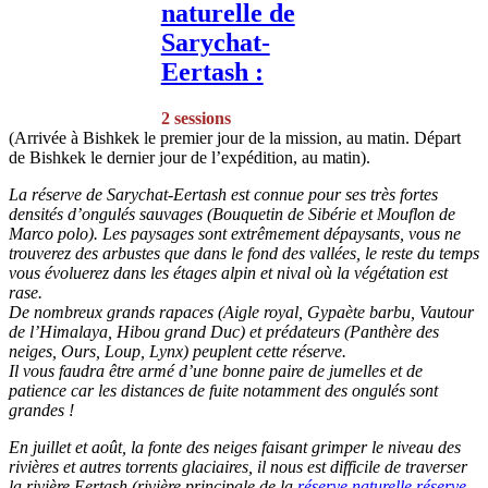
naturelle de
Sarychat-
Eertash :
2 sessions
(Arrivée à Bishkek le premier jour de la mission, au matin. Départ
de Bishkek le dernier jour de l’expédition, au matin).
La réserve de Sarychat-Eertash est connue pour ses très fortes
densités d’ongulés sauvages (Bouquetin de Sibérie et Mouflon de
Marco polo). Les paysages sont extrêmement dépaysants, vous ne
trouverez des arbustes que dans le fond des vallées, le reste du temps
vous évoluerez dans les étages alpin et nival où la végétation est
rase.
De nombreux grands rapaces (Aigle royal, Gypaète barbu, Vautour
de l’Himalaya, Hibou grand Duc) et prédateurs (Panthère des
neiges, Ours, Loup, Lynx) peuplent cette réserve.
Il vous faudra être armé d’une bonne paire de jumelles et de
patience car les distances de fuite notamment des ongulés sont
grandes !
En juillet et août, la fonte des neiges faisant grimper le niveau des
rivières et autres torrents glaciaires, il nous est difficile de traverser
la rivière
Eertash
(rivière principale de la
réserve naturelle
réserve