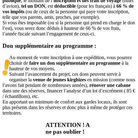
publique
, le montant de l’
inscription et des frais de voyage
(billet
d’avion),
tel un DON
, est
déductible
(pour les français) à
66 % de
vos impôts
(ou de ceux de la personne qui paye votre inscription,
telle que vos parents, amis, proches, par exemple).
Si vous êtes imposable (ou si la personne qui prend en charge le don
l’est), vous serez donc déduis à hauteur de 66 % de vos frais,
l’année fiscale suivant l’engagement de ceux-ci.
Don supplémentaire au programme :
Au moment de votre inscription à une expédition, vous pourrez
choisir de
faire un don supplémentaire au programme
à la
hauteur de vos moyens.
Suivant l’avancement du projet, ces dons peuvent servir à
organiser la
venue de jeunes kirghizes
en mission (comme nous
l’avons fait pendant de nombreuses années),
rénover une cabane
dans une des réserves, financer l’analyse d’un lot d’excrément ( 85 €
/ échantillons), etc.
En apportant un minimum de confort aux gardes locaux, ils sont
plus présents dans les réserves et donc plus à même de protéger ces
territoires.
ATTENTION ! A
ne pas oublier !