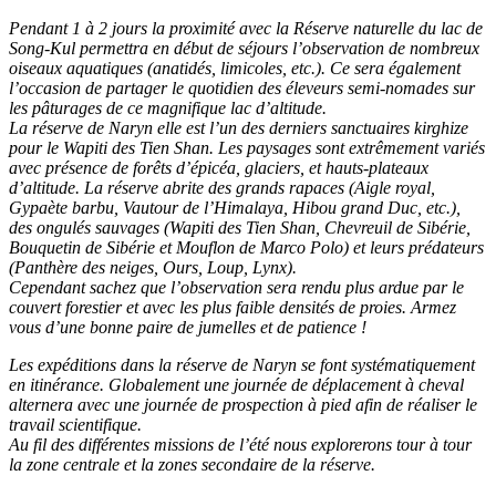
Pendant 1 à 2 jours la proximité avec la Réserve naturelle du lac de
Song-Kul permettra en début de séjours l’observation de nombreux
oiseaux aquatiques (anatidés, limicoles, etc.). Ce sera également
l’occasion de partager le quotidien des éleveurs semi-nomades sur
les pâturages de ce magnifique lac d’altitude.
La réserve de Naryn elle est l’un des derniers sanctuaires kirghize
pour le Wapiti des Tien Shan. Les paysages sont extrêmement variés
avec présence de forêts d’épicéa, glaciers, et hauts-plateaux
d’altitude. La réserve abrite des grands rapaces (Aigle royal,
Gypaète barbu, Vautour de l’Himalaya, Hibou grand Duc, etc.),
des ongulés sauvages (Wapiti des Tien Shan, Chevreuil de Sibérie,
Bouquetin de Sibérie et Mouflon de Marco Polo) et leurs prédateurs
(Panthère des neiges, Ours, Loup, Lynx).
Cependant sachez que l’observation sera rendu plus ardue par le
couvert forestier et avec les plus faible densités de proies. Armez
vous d’une bonne paire de jumelles et de patience !
Les expéditions dans la réserve de Naryn se font systématiquement
en itinérance. Globalement une journée de déplacement à cheval
alternera avec une journée de prospection à pied afin de réaliser le
travail scientifique.
Au fil des différentes missions de l’été nous explorerons tour à tour
la zone centrale et la zones secondaire de la réserve.