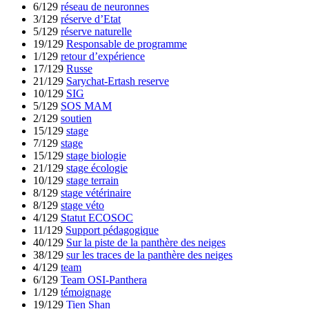
6/129
réseau de neuronnes
3/129
réserve d’Etat
5/129
réserve naturelle
19/129
Responsable de programme
1/129
retour d’expérience
17/129
Russe
21/129
Sarychat-Ertash reserve
10/129
SIG
5/129
SOS MAM
2/129
soutien
15/129
stage
7/129
stage
15/129
stage biologie
21/129
stage écologie
10/129
stage terrain
8/129
stage vétérinaire
8/129
stage véto
4/129
Statut ECOSOC
11/129
Support pédagogique
40/129
Sur la piste de la panthère des neiges
38/129
sur les traces de la panthère des neiges
4/129
team
6/129
Team OSI-Panthera
1/129
témoignage
19/129
Tien Shan