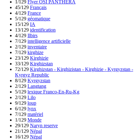
1/129
Flyer OSI PANTHERA
45/129
Français
4/129
France
5/129
géomatique
15/129
IA
13/129
identification
4/129
Ilbirs
7/129
intelligence artificielle
2/129
inventaire
7/129
kirghize
23/129
Kirghizie
33/129
Kirghizstan
72/129
Kirghizstan - Kirghizistan - Kirghizie - Kyrgyzstan -
Kyrgyz Republic
8/129
Kyrgyzstan
2/129
Langtang
5/129
lexique Franco-En-Ru-Kg
2/129
Lilo
9/129
loup
6/129
lynx
7/129
matériel
1/129
Monde
29/129
Naryn reserve
21/129
Népal
16/129
Népal