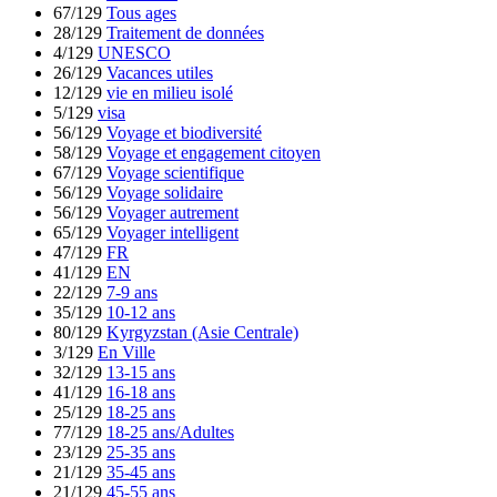
67/129
Tous ages
28/129
Traitement de données
4/129
UNESCO
26/129
Vacances utiles
12/129
vie en milieu isolé
5/129
visa
56/129
Voyage et biodiversité
58/129
Voyage et engagement citoyen
67/129
Voyage scientifique
56/129
Voyage solidaire
56/129
Voyager autrement
65/129
Voyager intelligent
47/129
FR
41/129
EN
22/129
7-9 ans
35/129
10-12 ans
80/129
Kyrgyzstan (Asie Centrale)
3/129
En Ville
32/129
13-15 ans
41/129
16-18 ans
25/129
18-25 ans
77/129
18-25 ans/Adultes
23/129
25-35 ans
21/129
35-45 ans
21/129
45-55 ans