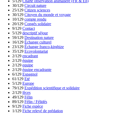
5/129
Charte observation animalière (FR & En)
30/129
Circuit nature
25/129
Citizen sciences
30/129
Citoyen du monde et voyage
10/129
compte rendu
20/129
Congés solidaire
9/129
Contact
5/129
descriptif séjour
59/129
Destination nature
16/129
Échange culturel
23/129
Échange franco-kirghize
35/129
Ecovolontariat
2/129
encadrant
2/129
équipe
2/129
equipe
2/129
équipe encadrante
6/129
Espagnol
61/129
Eté
5/129
Europe
79/129
Expédition scientifique et solidaire
2/129
fèces
49/129
Félin
89/129
Félin / Félidés
9/129
Fiche espèce
1/129
Fiche relevé de prédation