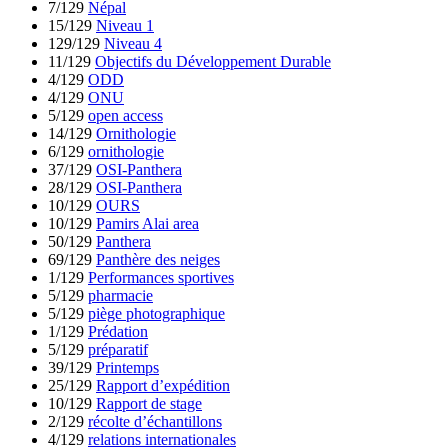
7/129
Népal
15/129
Niveau 1
129/129
Niveau 4
11/129
Objectifs du Développement Durable
4/129
ODD
4/129
ONU
5/129
open access
14/129
Ornithologie
6/129
ornithologie
37/129
OSI-Panthera
28/129
OSI-Panthera
10/129
OURS
10/129
Pamirs Alai area
50/129
Panthera
69/129
Panthère des neiges
1/129
Performances sportives
5/129
pharmacie
5/129
piège photographique
1/129
Prédation
5/129
préparatif
39/129
Printemps
25/129
Rapport d’expédition
10/129
Rapport de stage
2/129
récolte d’échantillons
4/129
relations internationales