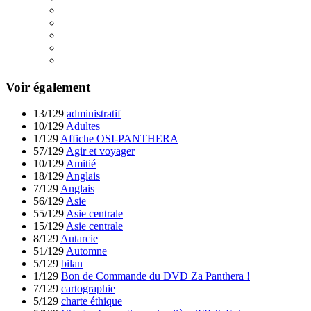
Voir également
13/129
administratif
10/129
Adultes
1/129
Affiche OSI-PANTHERA
57/129
Agir et voyager
10/129
Amitié
18/129
Anglais
7/129
Anglais
56/129
Asie
55/129
Asie centrale
15/129
Asie centrale
8/129
Autarcie
51/129
Automne
5/129
bilan
1/129
Bon de Commande du DVD Za Panthera !
7/129
cartographie
5/129
charte éthique