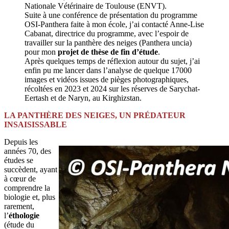
Nationale Vétérinaire de Toulouse (ENVT).
Suite à une conférence de présentation du programme
OSI-Panthera faite à mon école, j’ai contacté Anne-Lise
Cabanat, directrice du programme, avec l’espoir de
travailler sur la panthère des neiges (Panthera uncia)
pour mon
projet de thèse de fin d’étude
.
Après quelques temps de réflexion autour du sujet, j’ai
enfin pu me lancer dans l’analyse de quelque 17000
images et vidéos issues de pièges photographiques,
récoltées en 2023 et 2024 sur les réserves de Sarychat-
Eertash et de Naryn, au Kirghizstan.
LA PANTHÈRE DES NEIGES, UN PRÉDATEUR
INSAISISSABLE
Depuis les
années 70, des
études se
succèdent, ayant
à cœur de
comprendre la
biologie et, plus
rarement,
l’
éthologie
(étude du