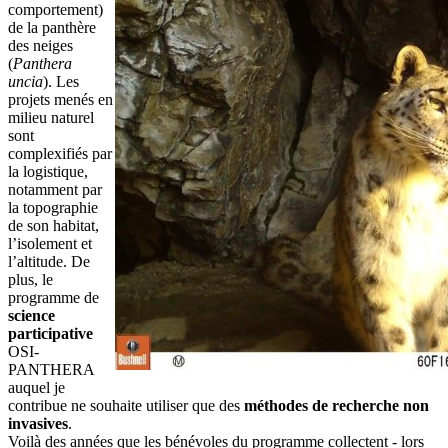
comportement)
de la panthère
des neiges
(
Panthera
uncia
). Les
projets menés en
milieu naturel
sont
complexifiés par
la logistique,
notamment par
la topographie
de son habitat,
l’isolement et
l’altitude. De
plus, le
programme de
science
participative
OSI-
PANTHERA
auquel je
contribue ne souhaite utiliser que des
méthodes de recherche non
invasives
.
Voilà des années que les bénévoles du programme collectent - lors