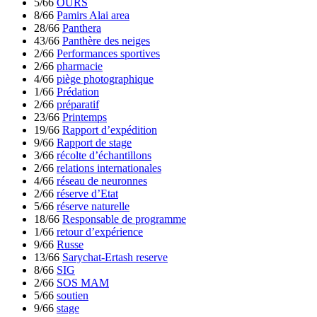
5/66
OURS
8/66
Pamirs Alai area
28/66
Panthera
43/66
Panthère des neiges
2/66
Performances sportives
2/66
pharmacie
4/66
piège photographique
1/66
Prédation
2/66
préparatif
23/66
Printemps
19/66
Rapport d’expédition
9/66
Rapport de stage
3/66
récolte d’échantillons
2/66
relations internationales
4/66
réseau de neuronnes
2/66
réserve d’Etat
5/66
réserve naturelle
18/66
Responsable de programme
1/66
retour d’expérience
9/66
Russe
13/66
Sarychat-Ertash reserve
8/66
SIG
2/66
SOS MAM
5/66
soutien
9/66
stage