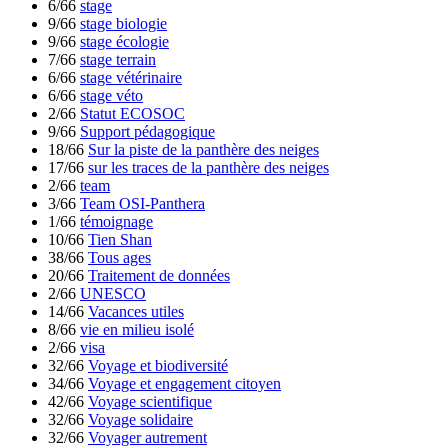
6/66
stage
9/66
stage biologie
9/66
stage écologie
7/66
stage terrain
6/66
stage vétérinaire
6/66
stage véto
2/66
Statut ECOSOC
9/66
Support pédagogique
18/66
Sur la piste de la panthère des neiges
17/66
sur les traces de la panthère des neiges
2/66
team
3/66
Team OSI-Panthera
1/66
témoignage
10/66
Tien Shan
38/66
Tous ages
20/66
Traitement de données
2/66
UNESCO
14/66
Vacances utiles
8/66
vie en milieu isolé
2/66
visa
32/66
Voyage et biodiversité
34/66
Voyage et engagement citoyen
42/66
Voyage scientifique
32/66
Voyage solidaire
32/66
Voyager autrement