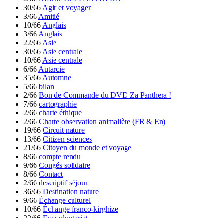
30/66
Agir et voyager
3/66
Amitié
10/66
Anglais
3/66
Anglais
22/66
Asie
30/66
Asie centrale
10/66
Asie centrale
6/66
Autarcie
35/66
Automne
5/66
bilan
2/66
Bon de Commande du DVD Za Panthera !
7/66
cartographie
2/66
charte éthique
2/66
Charte observation animalière (FR & En)
19/66
Circuit nature
13/66
Citizen sciences
21/66
Citoyen du monde et voyage
8/66
compte rendu
9/66
Congés solidaire
8/66
Contact
2/66
descriptif séjour
36/66
Destination nature
9/66
Échange culturel
10/66
Échange franco-kirghize
22/66
Ecovolontariat