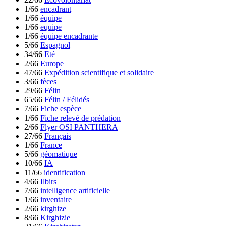
1/66
encadrant
1/66
équipe
1/66
equipe
1/66
équipe encadrante
5/66
Espagnol
34/66
Eté
2/66
Europe
47/66
Expédition scientifique et solidaire
3/66
fèces
29/66
Félin
65/66
Félin / Félidés
7/66
Fiche espèce
1/66
Fiche relevé de prédation
2/66
Flyer OSI PANTHERA
27/66
Français
1/66
France
5/66
géomatique
10/66
IA
11/66
identification
4/66
Ilbirs
7/66
intelligence artificielle
1/66
inventaire
2/66
kirghize
8/66
Kirghizie