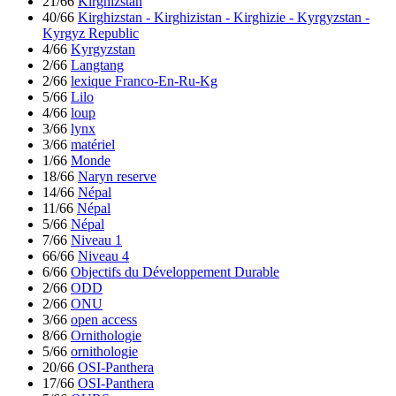
21/66
Kirghizstan
40/66
Kirghizstan - Kirghizistan - Kirghizie - Kyrgyzstan -
Kyrgyz Republic
4/66
Kyrgyzstan
2/66
Langtang
2/66
lexique Franco-En-Ru-Kg
5/66
Lilo
4/66
loup
3/66
lynx
3/66
matériel
1/66
Monde
18/66
Naryn reserve
14/66
Népal
11/66
Népal
5/66
Népal
7/66
Niveau 1
66/66
Niveau 4
6/66
Objectifs du Développement Durable
2/66
ODD
2/66
ONU
3/66
open access
8/66
Ornithologie
5/66
ornithologie
20/66
OSI-Panthera
17/66
OSI-Panthera