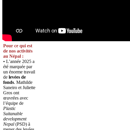
Pour ce qui est
de nos activités
au Népal :
• L’année 2025 a
été marquée par
un énorme travail
de
levées de
fonds
. Mathilde
Saneiro et Juliette
Gros ont
œuvrées avec
l’équipe de
Plastic
Suitanable
development
Nepal
(PSD) à
mener des levées