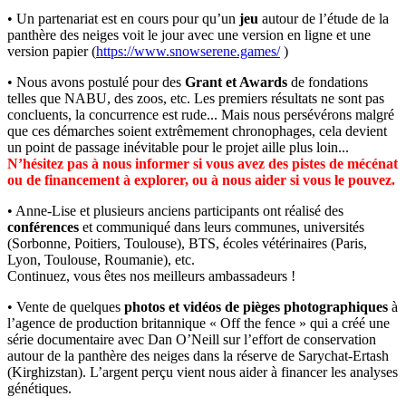
• Un partenariat est en cours pour qu’un
jeu
autour de l’étude de la
panthère des neiges voit le jour avec une version en ligne et une
version papier (
https://www.snowserene.games/
)
• Nous avons postulé pour des
Grant et Awards
de fondations
telles que NABU, des zoos, etc. Les premiers résultats ne sont pas
concluents, la concurrence est rude... Mais nous persévérons malgré
que ces démarches soient extrêmement chronophages, cela devient
un point de passage inévitable pour le projet aille plus loin...
N’hésitez pas à nous informer si vous avez des pistes de mécénat
ou de financement à explorer, ou à nous aider si vous le pouvez.
• Anne-Lise et plusieurs anciens participants ont réalisé des
conférences
et communiqué dans leurs communes, universités
(Sorbonne, Poitiers, Toulouse), BTS, écoles vétérinaires (Paris,
Lyon, Toulouse, Roumanie), etc.
Continuez, vous êtes nos meilleurs ambassadeurs !
• Vente de quelques
photos et vidéos de pièges photographiques
à
l’agence de production britannique « Off the fence » qui a créé une
série documentaire avec Dan O’Neill sur l’effort de conservation
autour de la panthère des neiges dans la réserve de Sarychat-Ertash
(Kirghizstan). L’argent perçu vient nous aider à financer les analyses
génétiques.