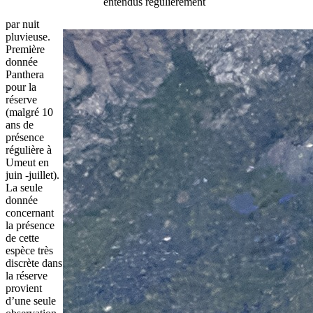
entendus régulièrement
par nuit
pluvieuse.
Première
donnée
Panthera
pour la
réserve
(malgré 10
ans de
présence
régulière à
Umeut en
juin -juillet).
La seule
donnée
concernant
la présence
de cette
espèce très
discrète dans
la réserve
provient
d’une seule