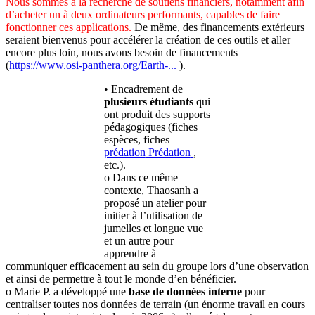
Nous sommes à la recherche de soutiens financiers, notamment afin
d’acheter un à deux ordinateurs performants, capables de faire
fonctionner ces applications.
De même, des financements extérieurs
seraient bienvenus pour accélérer la création de ces outils et aller
encore plus loin, nous avons besoin de financements
(
https://www.osi-panthera.org/Earth-...
).
• Encadrement de
plusieurs étudiants
qui
ont produit des supports
pédagogiques (fiches
espèces, fiches
prédation
Prédation
,
etc.).
o Dans ce même
contexte, Thaosanh a
proposé un atelier pour
initier à l’utilisation de
jumelles et longue vue
et un autre pour
apprendre à
communiquer efficacement au sein du groupe lors d’une observation
et ainsi de permettre à tout le monde d’en bénéficier.
o Marie P. a développé une
base de données interne
pour
centraliser toutes nos données de terrain (un énorme travail en cours