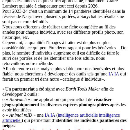
depuis des années ce qui est fort appréciable, notamment Claire
Lambert qui aide à chapeauter tout ceci depuis 2026.
Pour 2023-24 c’est un minimum de 14 panthères identifiées dans la
réserve de Naryn avec plusieurs portées, à Sarychat les résultats ne
sont pas encore définitifs.
Nous nous efforçons de réaliser une fiche complétée au fil des
années pour chaque individu, avec ses différents profils photo, son
historique, etc.
Cependant, la quantité d’images à traiter est de plus en plus
considérable, ce qui peut être décourageant pour les bénévoles... De
plus, le nombre d’individus augmente et il est difficile de faire le
suivi des portées et de les identifier une fois adulte, nous
retravaillons notre méthode.
Afin de rendre cette analyse plus viable pour nos bénévoles et plus
fiable, nous cherchons à développer des outils tels qu’une
IA
IA
qui
ferrait un premier tri dans notre «catalogue d’individus».
• Un
partenariat
a été signé avec
Earth Tools Maker
afin de
développer 2 outils :
o «
Biowatch
» une application qui permettrait de
visualiser
géographiquement les diverses espèces photographiées
après les
avoir identifiées
o «
Animal reID
» une
IA
IA
(
intelligence artificielle
intelligence
artificielle
) qui permettrait d’
identifier les individus panthères des
neiges.