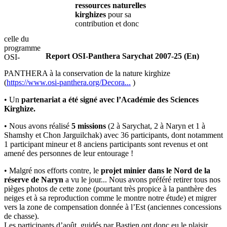
ressources naturelles
kirghizes
pour sa
contribution et donc
celle du
programme
Report OSI-Panthera Sarychat 2007-25 (En)
OSI-
PANTHERA à la conservation de la nature kirghize
(
https://www.osi-panthera.org/Decora...
)
• Un
partenariat a été signé avec l’Académie des Sciences
Kirghize.
• Nous avons réalisé
5 missions
(2 à Sarychat, 2 à Naryn et 1 à
Shamshy et Chon Jarguilchak) avec 36 participants, dont notamment
1 participant mineur et 8 anciens participants sont revenus et ont
amené des personnes de leur entourage !
• Malgré nos efforts contre, le
projet minier dans le Nord de la
réserve de Naryn
a vu le jour... Nous avons préféré retirer tous nos
pièges photos de cette zone (pourtant très propice à la panthère des
neiges et à sa reproduction comme le montre notre étude) et migrer
vers la zone de compensation donnée à l’Est (anciennes concessions
de chasse).
Les participants d’août, guidés par Bastien ont donc eu le plaisir