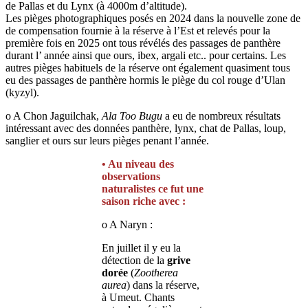
de Pallas et du Lynx (à 4000m d’altitude).
Les pièges photographiques posés en 2024 dans la nouvelle zone de
de compensation fournie à la réserve à l’Est et relevés pour la
première fois en 2025 ont tous révélés des passages de panthère
durant l’ année ainsi que ours, ibex, argali etc.. pour certains. Les
autres pièges habituels de la réserve ont également quasiment tous
eu des passages de panthère hormis le piège du col rouge d’Ulan
(kyzyl).
o A Chon Jaguilchak,
Ala Too Bugu
a eu de nombreux résultats
intéressant avec des données panthère, lynx, chat de Pallas, loup,
sanglier et ours sur leurs pièges penant l’année.
• Au niveau des
observations
naturalistes
ce fut une
saison riche avec :
o A Naryn :
En juillet il y eu la
détection de la
grive
dorée
(
Zootherea
aurea
) dans la réserve,
à Umeut. Chants