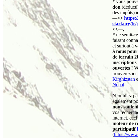
* vous pouv
don
(déducti
des impôts) i
—>>
https:
start.org/fr/
<<—
,
* ne serait-c
faisant conna
et surtout à
v
à nous pour 
de terrain 2
inscriptions
ouvertes !
Vo
trouverez ici
Kirghizstan
e
Népal
.
N’oubliez pas
également po
nous souten
vos recherch
internet, cec
moteur de r
participatif
(
https://www.