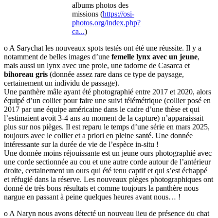
albums photos des
missions (
https://osi-
photos.org/index.php?
ca...
)
o A Sarychat les nouveaux spots testés ont été une réussite. Il y a
notamment de belles images d’une
femelle lynx avec un jeune
,
mais aussi un lynx avec une proie, une tadorne de Casarca et
bihoreau gris
(donnée assez rare dans ce type de paysage,
certainement un individu de passage).
Une panthère mâle ayant été photographié entre 2017 et 2020, alors
équipé d’un collier pour faire une suivi télémétrique (collier posé en
2017 par une équipe américaine dans le cadre d’une thèse et qui
l’estimaient avoit 3-4 ans au moment de la capture) n’apparaissait
plus sur nos pièges. Il est reparu le temps d’une série en mars 2025,
toujours avec le collier et a priori en pleine santé. Une donnée
intéressante sur la durée de vie de l’espèce in-situ !
Une donnée moins réjouissante est un jeune ours photographié avec
une corde sectionnée au cou et une autre corde autour de l’antérieur
droite, certainement un ours qui été tenu captif et qui s’est échappé
et réfugié dans la réserve. Les nouveaux pièges photographiques ont
donné de très bons résultats et comme toujours la panthère nous
nargue en passant à peine quelques heures avant nous… !
o A Naryn nous avons détecté un nouveau lieu de présence du chat