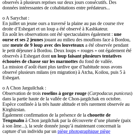
observés à plusieurs reprises sur deux jours consécutifs. Des
données intéressantes de cohabitations entre prédateurs...
o A Sarychat :
En juillet un jeune ours a traversé la plaine au pas de course rive
droite d’Eshegart et un loup a été observé à Kashkateur.
En août les observations ont été spectaculaires également :
une
ourse et ses 2 jeunes
jouant au milieu des mouflons face à Bordou,
une
meute de 9 loup avec des louveteaux
a été observée pendant
le petit déjeuner à Bordou. Deux loups « rouges » ont également été
observés à Eshegart dont
un loup faisant plusieurs tentatives
échouées de chasse sur les marmottes
du fond de vallée.
La mission d’août étant plus tardive que d’habitude nous avons
observé plusieurs milans (en migration) à Atcha, Koilou, puis 5 à
Eshegart.
o A Chon Jarguilchak :
Observation de trois
roselins à gorge rouge
(
Carpodacus puniceus
)
dans la partie haute de la vallée de Chon-jargilchak en octobre.
Espèce confinée à la très haute altitude et très rarement observée au
Kirghizstan.
Également confirmation de la présence de la
chouette de
Tengmalm
à Chon jargilchak par la découverte d’une plumée (paix
à son âme...), la seule donnée jusqu’à maintenant concernait la
capture d’un individu par un
piège photographique
piège