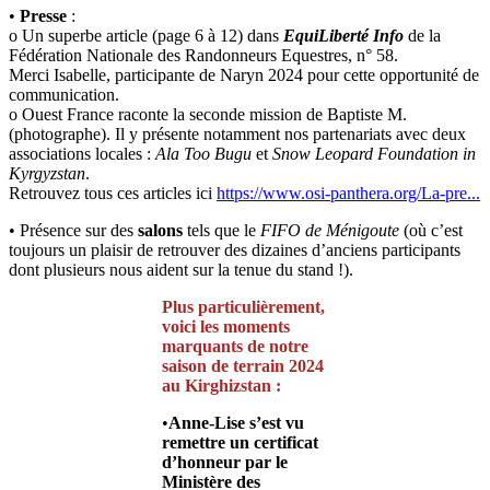
•
Presse
:
o Un superbe article (page 6 à 12) dans
EquiLiberté Info
de la
Fédération Nationale des Randonneurs Equestres, n° 58.
Merci Isabelle, participante de Naryn 2024 pour cette opportunité de
communication.
o Ouest France raconte la seconde mission de Baptiste M.
(photographe). Il y présente notamment nos partenariats avec deux
associations locales :
Ala Too Bugu
et
Snow Leopard Foundation in
Kyrgyzstan
.
Retrouvez tous ces articles ici
https://www.osi-panthera.org/La-pre...
• Présence sur des
salons
tels que le
FIFO de Ménigoute
(où c’est
toujours un plaisir de retrouver des dizaines d’anciens participants
dont plusieurs nous aident sur la tenue du stand !).
Plus particulièrement,
voici les moments
marquants de notre
saison de terrain 2024
au Kirghizstan :
•
Anne-Lise s’est vu
remettre un certificat
d’honneur par le
Ministère des