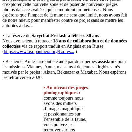
d’explorer cette nouvelle zone et de poser de nouveaux pièges
photos dans ces vallées qui se montrent prometteuses. Nous
espérons que l’impact de la mine ne sera que limité, nous avons fait
de notre mieux pour manifester contre ce projet sans se mettre les
autorités à dos…
• La réserve de
Sarychat-Eertash a fêté ses 30 ans
!
Nous avons tenu à retracer
18 ans de collaboration et de données
collectées
via ce rapport traduit en Anglais et en Russe.
(
https://www.osi-panthera.org/La-res...
)
• Bastien et Anne-Lise ont été aidé par de superbes
assistants
pour
les missions, Vianney, Anne, mais aussi de jeunes kirghizes très
motivés par le projet : Aktan, Beknazar et Maxabat. Nous espérons
les retrouver en 2026.
• Au niveau des
pièges
photographiques
:
comme toujours nous
avons des milliers
d’images magnifiques
et passionnantes sur
l’ensemble de la faune,
vous pouvez les
retrouver sur nos