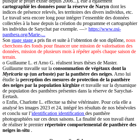
puisque le projet existe depuis 2006...), elle a également
cartographié les données pour la réserve de Naryn
dont les
indices de présence relevés, les territoires des divers individus, etc.
Le travail sera encore long pour intégrer l’ensemble des données
collectées à la base depuis la création du programme et cartographier
les individus de Sarychat par exemple. —>
https://www.osi-
panthera.org/Marie-...
Son
stage
stage
a pris fin et suite à l’obtention de son diplôme,
nous
cherchons des fonds pour financer une mission de valorisation des
données, mission de plusieurs mois à répéter après chaque saison de
terrain.
o Guillaume L. et Arno G. réalisent leurs thèses de Master.
Guillaume travaille sur la
consommation de végétaux dont la
Myricaria
sp (un arbuste) par la panthère des neiges
. Arno lui
étudie la
perception des mesures de protection de la panthère
des neiges par la population kirghize
et travaille sur la dynamique
de population des panthères présentes dans la réserve de Sarychat-
Eertash.
o Enfin, Charlotte L. effectue sa thèse vétérinaire. Pour cela elle a
analysé les images 2023 et 24, intégré les résultats de nos bénévoles
et conclu sur l’
identification
identification
des panthère
photographiées sur ces deux saisons. La finalité de son travail étant
de réaliser le premier
répertoire comportemental de panthère des
neiges in-situ
.