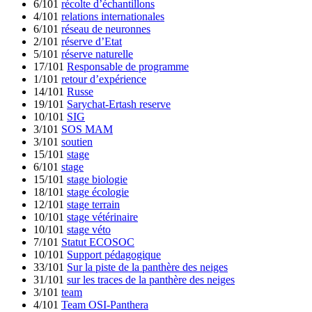
6/101
récolte d’échantillons
4/101
relations internationales
6/101
réseau de neuronnes
2/101
réserve d’Etat
5/101
réserve naturelle
17/101
Responsable de programme
1/101
retour d’expérience
14/101
Russe
19/101
Sarychat-Ertash reserve
10/101
SIG
3/101
SOS MAM
3/101
soutien
15/101
stage
6/101
stage
15/101
stage biologie
18/101
stage écologie
12/101
stage terrain
10/101
stage vétérinaire
10/101
stage véto
7/101
Statut ECOSOC
10/101
Support pédagogique
33/101
Sur la piste de la panthère des neiges
31/101
sur les traces de la panthère des neiges
3/101
team
4/101
Team OSI-Panthera