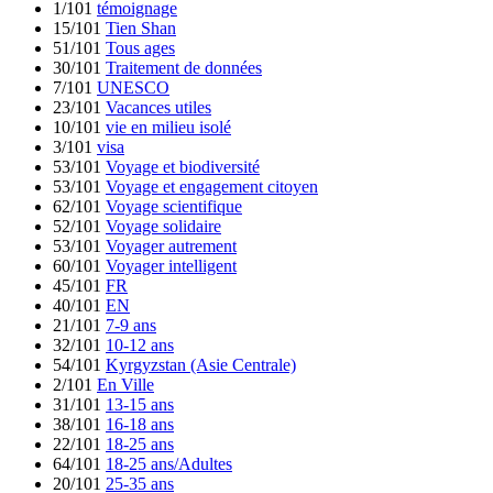
1/101
témoignage
15/101
Tien Shan
51/101
Tous ages
30/101
Traitement de données
7/101
UNESCO
23/101
Vacances utiles
10/101
vie en milieu isolé
3/101
visa
53/101
Voyage et biodiversité
53/101
Voyage et engagement citoyen
62/101
Voyage scientifique
52/101
Voyage solidaire
53/101
Voyager autrement
60/101
Voyager intelligent
45/101
FR
40/101
EN
21/101
7-9 ans
32/101
10-12 ans
54/101
Kyrgyzstan (Asie Centrale)
2/101
En Ville
31/101
13-15 ans
38/101
16-18 ans
22/101
18-25 ans
64/101
18-25 ans/Adultes
20/101
25-35 ans