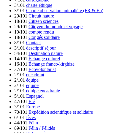
3/101
charte éthique
3/101
Charte observation animalière (FR & En)
29/101
Circuit nature
18/101
Citizen sciences
29/101
Citoyen du monde et voyage
10/101
compte rendu
18/101
Congés solidaire
8/101
Contact
3/101
descriptif séjour
54/101
Destination nature
14/101
Échange culturel
16/101
Échange franco-kirghize
37/101
Ecovolontariat
2/101
encadrant
2/101
équipe
2/101
equipe
2/101
équipe encadrante
5/101
Espagnol
47/101
Eté
3/101
Europe
70/101
Expédition scientifique et solidaire
6/101
fèces
44/101
Félin
89/101
Félin / Félidés