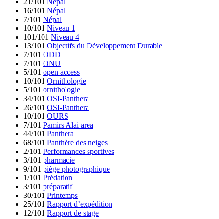
21/101
Népal
16/101
Népal
7/101
Népal
10/101
Niveau 1
101/101
Niveau 4
13/101
Objectifs du Développement Durable
7/101
ODD
7/101
ONU
5/101
open access
10/101
Ornithologie
5/101
ornithologie
34/101
OSI-Panthera
26/101
OSI-Panthera
10/101
OURS
7/101
Pamirs Alai area
44/101
Panthera
68/101
Panthère des neiges
2/101
Performances sportives
3/101
pharmacie
9/101
piège photographique
1/101
Prédation
3/101
préparatif
30/101
Printemps
25/101
Rapport d’expédition
12/101
Rapport de stage