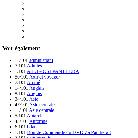
Voir également
11/101
administratif
7/101
Adultes
1/101
Affiche OSI-PANTHERA
50/101
Agir et voyager
7/101
Amitié
14/101
Anglais
8/101
Anglais
34/101
Asie
47/101
Asie centrale
11/101
Asie centrale
5/101
Autarcie
43/101
Automne
6/101
bilan
1/101
Bon de Commande du DVD Za Panthera !
7/101
cartographie