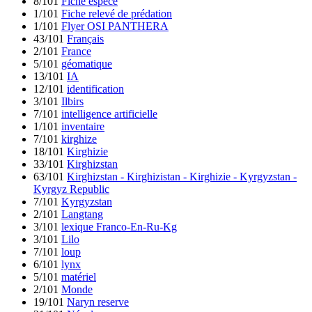
8/101
Fiche espèce
1/101
Fiche relevé de prédation
1/101
Flyer OSI PANTHERA
43/101
Français
2/101
France
5/101
géomatique
13/101
IA
12/101
identification
3/101
Ilbirs
7/101
intelligence artificielle
1/101
inventaire
7/101
kirghize
18/101
Kirghizie
33/101
Kirghizstan
63/101
Kirghizstan - Kirghizistan - Kirghizie - Kyrgyzstan -
Kyrgyz Republic
7/101
Kyrgyzstan
2/101
Langtang
3/101
lexique Franco-En-Ru-Kg
3/101
Lilo
7/101
loup
6/101
lynx
5/101
matériel
2/101
Monde
19/101
Naryn reserve