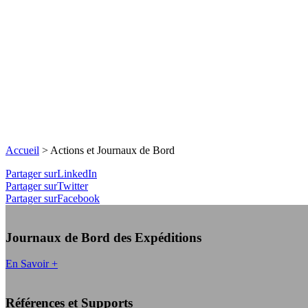
Accueil
>
Actions et Journaux de Bord
Partager surLinkedIn
Partager surTwitter
Partager surFacebook
Journaux de Bord des Expéditions
En Savoir +
Références et Supports