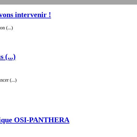
vons intervenir !
n (...)
 (...)
cer (...)
actique OSI-PANTHERA