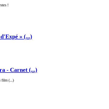
stes !
'Expé » (...)
 - Carnet (...)
film (...)