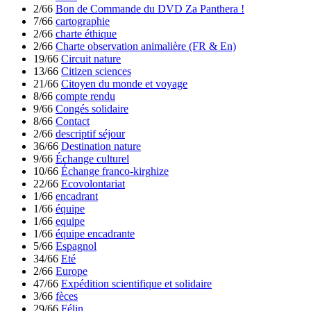
2/66
Bon de Commande du DVD Za Panthera !
7/66
cartographie
2/66
charte éthique
2/66
Charte observation animalière (FR & En)
19/66
Circuit nature
13/66
Citizen sciences
21/66
Citoyen du monde et voyage
8/66
compte rendu
9/66
Congés solidaire
8/66
Contact
2/66
descriptif séjour
36/66
Destination nature
9/66
Échange culturel
10/66
Échange franco-kirghize
22/66
Ecovolontariat
1/66
encadrant
1/66
équipe
1/66
equipe
1/66
équipe encadrante
5/66
Espagnol
34/66
Eté
2/66
Europe
47/66
Expédition scientifique et solidaire
3/66
fèces
29/66
Félin