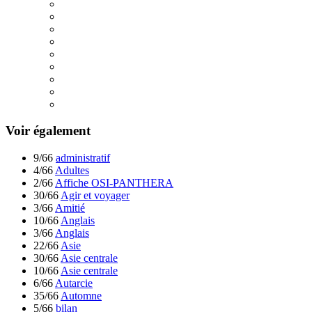
Voir également
9/66
administratif
4/66
Adultes
2/66
Affiche OSI-PANTHERA
30/66
Agir et voyager
3/66
Amitié
10/66
Anglais
3/66
Anglais
22/66
Asie
30/66
Asie centrale
10/66
Asie centrale
6/66
Autarcie
35/66
Automne
5/66
bilan