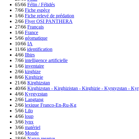
65/66
Félin / Félidés
7/66
Fiche espèce
1/66
Fiche relevé de prédation
2/66
Flyer OSI PANTHERA
27/66
Français
1/66
France
5/66
géomatique
10/66
IA
11/66
identification
4/66
Ilbirs
7/66
intelligence artificielle
1/66
inventaire
2/66
kirghize
8/66
Kirghizie
21/66
Kirghizstan
40/66
Kirghizstan - Kirghizistan - Kirghizie - Kyrgyzstan - Ky
4/66
Kyrgyzstan
2/66
Langtang
2/66
lexique Franco-En-Ru-Kg
5/66
Lilo
4/66
loup
3/66
lynx
3/66
matériel
1/66
Monde
18/66
Naryn reserve