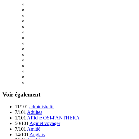
Voir également
11/101
administratif
7/101
Adultes
1/101
Affiche OSI-PANTHERA
50/101
Agir et voyager
7/101
Amitié
14/101
Anglais