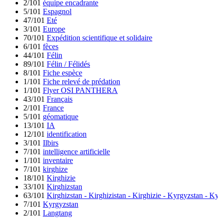
2/101
équipe encadrante
5/101
Espagnol
47/101
Eté
3/101
Europe
70/101
Expédition scientifique et solidaire
6/101
fèces
44/101
Félin
89/101
Félin / Félidés
8/101
Fiche espèce
1/101
Fiche relevé de prédation
1/101
Flyer OSI PANTHERA
43/101
Français
2/101
France
5/101
géomatique
13/101
IA
12/101
identification
3/101
Ilbirs
7/101
intelligence artificielle
1/101
inventaire
7/101
kirghize
18/101
Kirghizie
33/101
Kirghizstan
63/101
Kirghizstan - Kirghizistan - Kirghizie - Kyrgyzstan - 
7/101
Kyrgyzstan
2/101
Langtang