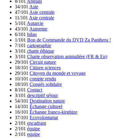
8/101
Anglais
34/101
Asie
47/101
Asie centrale
11/101
Asie centrale
5/101
Autarcie
43/101
Automne
6/101
bilan
1/101
Bon de Commande du DVD Za Panthera !
7/101
cartographie
3/101
charte éthique
3/101
Charte observation animalière (FR & En)
29/101
Circuit nature
18/101
Citizen sciences
29/101
Citoyen du monde et voyage
10/101
compte rendu
18/101
Congés solidaire
8/101
Contact
3/101
descriptif séjour
54/101
Destination nature
14/101
Échange culturel
16/101
Échange franco-kirghize
37/101
Ecovolontariat
2/101
encadrant
2/101
équipe
2/101
equipe