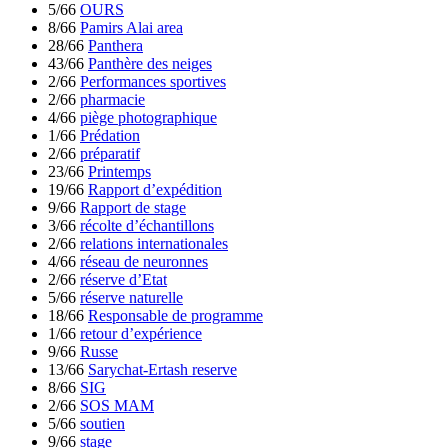
5/66
OURS
8/66
Pamirs Alai area
28/66
Panthera
43/66
Panthère des neiges
2/66
Performances sportives
2/66
pharmacie
4/66
piège photographique
1/66
Prédation
2/66
préparatif
23/66
Printemps
19/66
Rapport d’expédition
9/66
Rapport de stage
3/66
récolte d’échantillons
2/66
relations internationales
4/66
réseau de neuronnes
2/66
réserve d’Etat
5/66
réserve naturelle
18/66
Responsable de programme
1/66
retour d’expérience
9/66
Russe
13/66
Sarychat-Ertash reserve
8/66
SIG
2/66
SOS MAM
5/66
soutien
9/66
stage