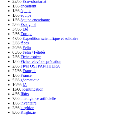
22/66
Ecovolontariat
1/66
encadrant
1/66
équipe
1/66
equipe
1/66
équipe encadrante
5/66
Espagnol
34/66
Eté
2/66
Europe
47/66
Expédition scientifique et solidaire
3/66
fèces
29/66
Félin
65/66
Félin / Félidés
7/66
Fiche espèce
1/66
Fiche relevé de prédation
2/66
Flyer OSI PANTHERA
27/66
Français
1/66
France
5/66
géomatique
10/66
IA
11/66
identification
4/66
Ilbirs
7/66
intelligence artificielle
1/66
inventaire
2/66
kirghize
8/66
Kirghizie