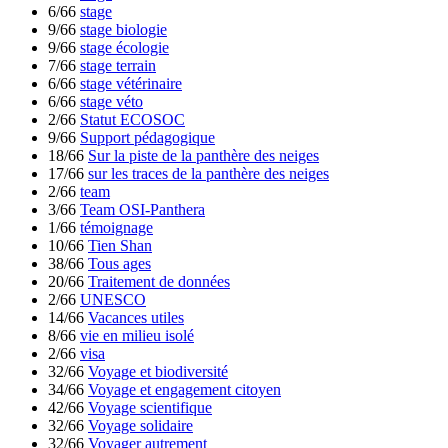
6/66
stage
9/66
stage biologie
9/66
stage écologie
7/66
stage terrain
6/66
stage vétérinaire
6/66
stage véto
2/66
Statut ECOSOC
9/66
Support pédagogique
18/66
Sur la piste de la panthère des neiges
17/66
sur les traces de la panthère des neiges
2/66
team
3/66
Team OSI-Panthera
1/66
témoignage
10/66
Tien Shan
38/66
Tous ages
20/66
Traitement de données
2/66
UNESCO
14/66
Vacances utiles
8/66
vie en milieu isolé
2/66
visa
32/66
Voyage et biodiversité
34/66
Voyage et engagement citoyen
42/66
Voyage scientifique
32/66
Voyage solidaire
32/66
Voyager autrement