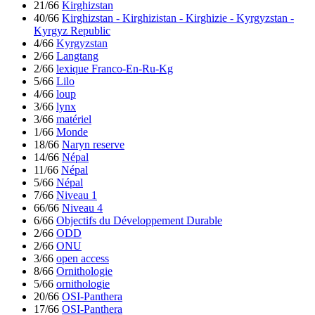
21/66
Kirghizstan
40/66
Kirghizstan - Kirghizistan - Kirghizie - Kyrgyzstan -
Kyrgyz Republic
4/66
Kyrgyzstan
2/66
Langtang
2/66
lexique Franco-En-Ru-Kg
5/66
Lilo
4/66
loup
3/66
lynx
3/66
matériel
1/66
Monde
18/66
Naryn reserve
14/66
Népal
11/66
Népal
5/66
Népal
7/66
Niveau 1
66/66
Niveau 4
6/66
Objectifs du Développement Durable
2/66
ODD
2/66
ONU
3/66
open access
8/66
Ornithologie
5/66
ornithologie
20/66
OSI-Panthera
17/66
OSI-Panthera