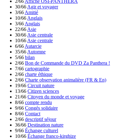
2/66
Affiche OSI-PANTHERA
30/66
Agir et voyager
3/66
Amitié
10/66
Anglais
3/66
Anglais
22/66
Asie
30/66
Asie centrale
10/66
Asie centrale
6/66
Autarcie
35/66
Automne
5/66
bilan
2/66
Bon de Commande du DVD Za Panthera !
7/66
cartographie
2/66
charte éthique
2/66
Charte observation animalière (FR & En)
19/66
Circuit nature
13/66
Citizen sciences
21/66
Citoyen du monde et voyage
8/66
compte rendu
9/66
Congés solidaire
8/66
Contact
2/66
descriptif séjour
36/66
Destination nature
9/66
Échange culturel
10/66
Échange franco-kirghize