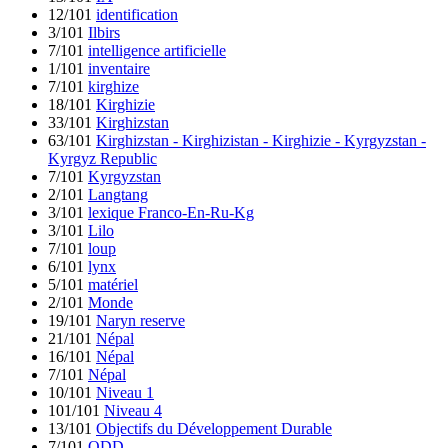
12/101
identification
3/101
Ilbirs
7/101
intelligence artificielle
1/101
inventaire
7/101
kirghize
18/101
Kirghizie
33/101
Kirghizstan
63/101
Kirghizstan - Kirghizistan - Kirghizie - Kyrgyzstan -
Kyrgyz Republic
7/101
Kyrgyzstan
2/101
Langtang
3/101
lexique Franco-En-Ru-Kg
3/101
Lilo
7/101
loup
6/101
lynx
5/101
matériel
2/101
Monde
19/101
Naryn reserve
21/101
Népal
16/101
Népal
7/101
Népal
10/101
Niveau 1
101/101
Niveau 4
13/101
Objectifs du Développement Durable
7/101
ODD