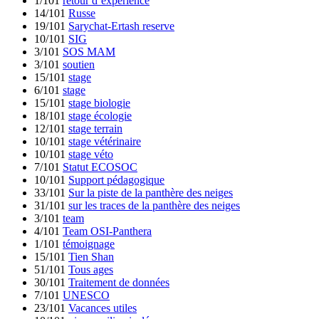
1/101
retour d’expérience
14/101
Russe
19/101
Sarychat-Ertash reserve
10/101
SIG
3/101
SOS MAM
3/101
soutien
15/101
stage
6/101
stage
15/101
stage biologie
18/101
stage écologie
12/101
stage terrain
10/101
stage vétérinaire
10/101
stage véto
7/101
Statut ECOSOC
10/101
Support pédagogique
33/101
Sur la piste de la panthère des neiges
31/101
sur les traces de la panthère des neiges
3/101
team
4/101
Team OSI-Panthera
1/101
témoignage
15/101
Tien Shan
51/101
Tous ages
30/101
Traitement de données
7/101
UNESCO
23/101
Vacances utiles