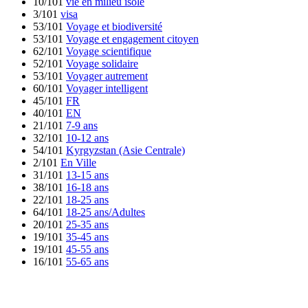
10/101
vie en milieu isolé
3/101
visa
53/101
Voyage et biodiversité
53/101
Voyage et engagement citoyen
62/101
Voyage scientifique
52/101
Voyage solidaire
53/101
Voyager autrement
60/101
Voyager intelligent
45/101
FR
40/101
EN
21/101
7-9 ans
32/101
10-12 ans
54/101
Kyrgyzstan (Asie Centrale)
2/101
En Ville
31/101
13-15 ans
38/101
16-18 ans
22/101
18-25 ans
64/101
18-25 ans/Adultes
20/101
25-35 ans
19/101
35-45 ans
19/101
45-55 ans
16/101
55-65 ans