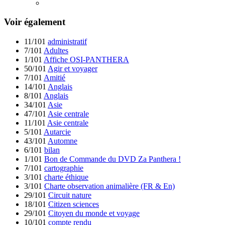
Voir également
11/101
administratif
7/101
Adultes
1/101
Affiche OSI-PANTHERA
50/101
Agir et voyager
7/101
Amitié
14/101
Anglais
8/101
Anglais
34/101
Asie
47/101
Asie centrale
11/101
Asie centrale
5/101
Autarcie
43/101
Automne
6/101
bilan
1/101
Bon de Commande du DVD Za Panthera !
7/101
cartographie
3/101
charte éthique
3/101
Charte observation animalière (FR & En)
29/101
Circuit nature
18/101
Citizen sciences
29/101
Citoyen du monde et voyage
10/101
compte rendu