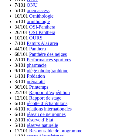
7/101
ONU
5/101
open access
10/101
Ornithologie
5/101
ornithologie
34/101
OSI-Panthera
26/101
OSI-Panthera
10/101
OURS
7/101
Pamirs Alai area
44/101
Panthera
68/101
Panthère des neiges
2/101
Performances sportives
3/101
pharmacie
9/101
piège photographique
1/101
Prédation
3/101
préparatif
30/101
Printemps
25/101
Rapport d’expédition
12/101
Rapport de stage
6/101
récolte d’échantillons
4/101
relations internationales
6/101
réseau de neuronnes
2/101
réserve d’Etat
5/101
réserve naturelle
17/101
Responsable de programme