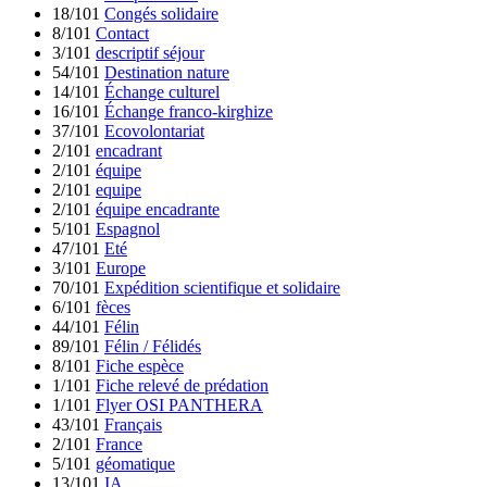
18/101
Congés solidaire
8/101
Contact
3/101
descriptif séjour
54/101
Destination nature
14/101
Échange culturel
16/101
Échange franco-kirghize
37/101
Ecovolontariat
2/101
encadrant
2/101
équipe
2/101
equipe
2/101
équipe encadrante
5/101
Espagnol
47/101
Eté
3/101
Europe
70/101
Expédition scientifique et solidaire
6/101
fèces
44/101
Félin
89/101
Félin / Félidés
8/101
Fiche espèce
1/101
Fiche relevé de prédation
1/101
Flyer OSI PANTHERA
43/101
Français
2/101
France
5/101
géomatique
13/101
IA