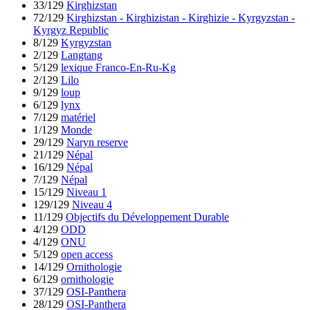
33/129
Kirghizstan
72/129
Kirghizstan - Kirghizistan - Kirghizie - Kyrgyzstan -
Kyrgyz Republic
8/129
Kyrgyzstan
2/129
Langtang
5/129
lexique Franco-En-Ru-Kg
2/129
Lilo
9/129
loup
6/129
lynx
7/129
matériel
1/129
Monde
29/129
Naryn reserve
21/129
Népal
16/129
Népal
7/129
Népal
15/129
Niveau 1
129/129
Niveau 4
11/129
Objectifs du Développement Durable
4/129
ODD
4/129
ONU
5/129
open access
14/129
Ornithologie
6/129
ornithologie
37/129
OSI-Panthera
28/129
OSI-Panthera