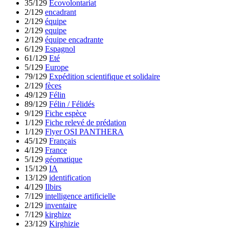
35/129
Ecovolontariat
2/129
encadrant
2/129
équipe
2/129
equipe
2/129
équipe encadrante
6/129
Espagnol
61/129
Eté
5/129
Europe
79/129
Expédition scientifique et solidaire
2/129
fèces
49/129
Félin
89/129
Félin / Félidés
9/129
Fiche espèce
1/129
Fiche relevé de prédation
1/129
Flyer OSI PANTHERA
45/129
Français
4/129
France
5/129
géomatique
15/129
IA
13/129
identification
4/129
Ilbirs
7/129
intelligence artificielle
2/129
inventaire
7/129
kirghize
23/129
Kirghizie