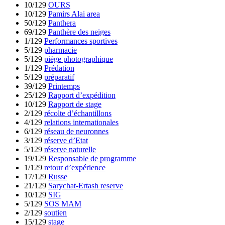
10/129
OURS
10/129
Pamirs Alai area
50/129
Panthera
69/129
Panthère des neiges
1/129
Performances sportives
5/129
pharmacie
5/129
piège photographique
1/129
Prédation
5/129
préparatif
39/129
Printemps
25/129
Rapport d’expédition
10/129
Rapport de stage
2/129
récolte d’échantillons
4/129
relations internationales
6/129
réseau de neuronnes
3/129
réserve d’Etat
5/129
réserve naturelle
19/129
Responsable de programme
1/129
retour d’expérience
17/129
Russe
21/129
Sarychat-Ertash reserve
10/129
SIG
5/129
SOS MAM
2/129
soutien
15/129
stage