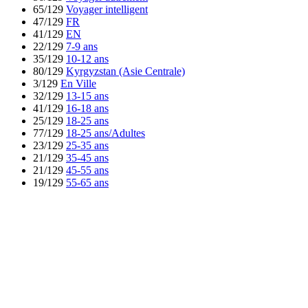
65/129
Voyager intelligent
47/129
FR
41/129
EN
22/129
7-9 ans
35/129
10-12 ans
80/129
Kyrgyzstan (Asie Centrale)
3/129
En Ville
32/129
13-15 ans
41/129
16-18 ans
25/129
18-25 ans
77/129
18-25 ans/Adultes
23/129
25-35 ans
21/129
35-45 ans
21/129
45-55 ans
19/129
55-65 ans