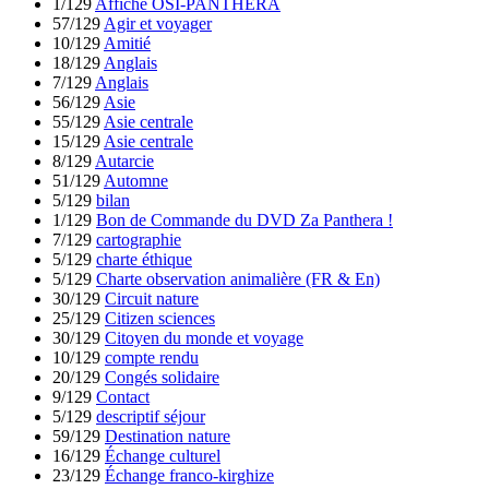
1/129
Affiche OSI-PANTHERA
57/129
Agir et voyager
10/129
Amitié
18/129
Anglais
7/129
Anglais
56/129
Asie
55/129
Asie centrale
15/129
Asie centrale
8/129
Autarcie
51/129
Automne
5/129
bilan
1/129
Bon de Commande du DVD Za Panthera !
7/129
cartographie
5/129
charte éthique
5/129
Charte observation animalière (FR & En)
30/129
Circuit nature
25/129
Citizen sciences
30/129
Citoyen du monde et voyage
10/129
compte rendu
20/129
Congés solidaire
9/129
Contact
5/129
descriptif séjour
59/129
Destination nature
16/129
Échange culturel
23/129
Échange franco-kirghize