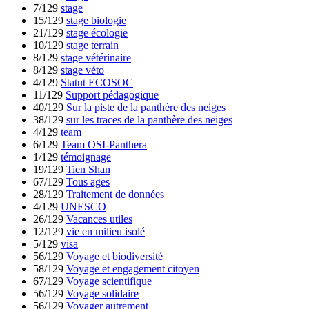
7/129
stage
15/129
stage biologie
21/129
stage écologie
10/129
stage terrain
8/129
stage vétérinaire
8/129
stage véto
4/129
Statut ECOSOC
11/129
Support pédagogique
40/129
Sur la piste de la panthère des neiges
38/129
sur les traces de la panthère des neiges
4/129
team
6/129
Team OSI-Panthera
1/129
témoignage
19/129
Tien Shan
67/129
Tous ages
28/129
Traitement de données
4/129
UNESCO
26/129
Vacances utiles
12/129
vie en milieu isolé
5/129
visa
56/129
Voyage et biodiversité
58/129
Voyage et engagement citoyen
67/129
Voyage scientifique
56/129
Voyage solidaire
56/129
Voyager autrement