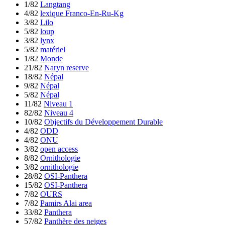
1/82
Langtang
4/82
lexique Franco-En-Ru-Kg
3/82
Lilo
5/82
loup
3/82
lynx
5/82
matériel
1/82
Monde
21/82
Naryn reserve
18/82
Népal
9/82
Népal
5/82
Népal
11/82
Niveau 1
82/82
Niveau 4
10/82
Objectifs du Développement Durable
4/82
ODD
4/82
ONU
3/82
open access
8/82
Ornithologie
3/82
ornithologie
28/82
OSI-Panthera
15/82
OSI-Panthera
7/82
OURS
7/82
Pamirs Alai area
33/82
Panthera
57/82
Panthère des neiges