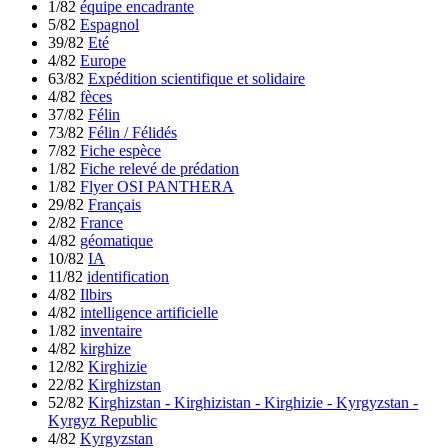
1/82
équipe encadrante
5/82
Espagnol
39/82
Eté
4/82
Europe
63/82
Expédition scientifique et solidaire
4/82
fèces
37/82
Félin
73/82
Félin / Félidés
7/82
Fiche espèce
1/82
Fiche relevé de prédation
1/82
Flyer OSI PANTHERA
29/82
Français
2/82
France
4/82
géomatique
10/82
IA
11/82
identification
4/82
Ilbirs
4/82
intelligence artificielle
1/82
inventaire
4/82
kirghize
12/82
Kirghizie
22/82
Kirghizstan
52/82
Kirghizstan - Kirghizistan - Kirghizie - Kyrgyzstan -
Kyrgyz Republic
4/82
Kyrgyzstan