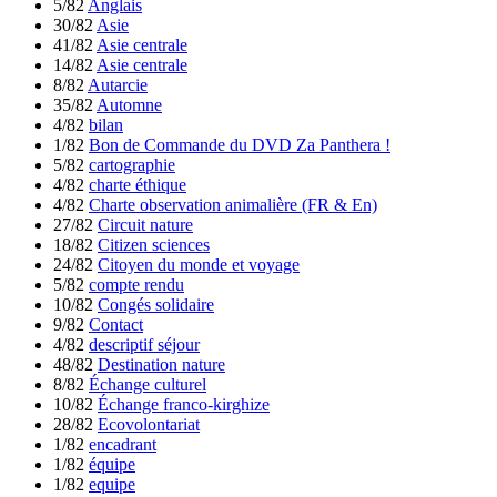
5/82
Anglais
30/82
Asie
41/82
Asie centrale
14/82
Asie centrale
8/82
Autarcie
35/82
Automne
4/82
bilan
1/82
Bon de Commande du DVD Za Panthera !
5/82
cartographie
4/82
charte éthique
4/82
Charte observation animalière (FR & En)
27/82
Circuit nature
18/82
Citizen sciences
24/82
Citoyen du monde et voyage
5/82
compte rendu
10/82
Congés solidaire
9/82
Contact
4/82
descriptif séjour
48/82
Destination nature
8/82
Échange culturel
10/82
Échange franco-kirghize
28/82
Ecovolontariat
1/82
encadrant
1/82
équipe
1/82
equipe