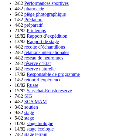
2/82
Performances sportives
4/82
pharmacie
6/82
piège photographique
1/82
Prédation
4/82
préparatif
21/82
Printemps
19/82
Rapport d’expédition
13/82
Rapport de stage
4/82
récolte d’échantillons
2/82
relations internationales
4/82
réseau de neuronnes
2/82
réserve d’Etat
3/82
réserve naturelle
17/82
Responsable de programme
1/82
retour d’expérience
10/82
Russe
15/82
Sarychat-Ertash reserve
7/82
SIG
4/82
SOS MAM
3/82
soutien
9/82
stage
5/82
stage
10/82
stage biologie
14/82
stage écologie
7/82
stage terrain