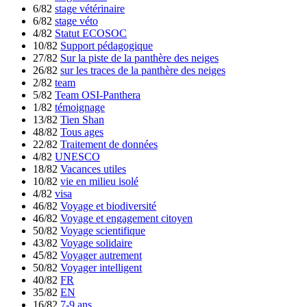
6/82
stage vétérinaire
6/82
stage véto
4/82
Statut ECOSOC
10/82
Support pédagogique
27/82
Sur la piste de la panthère des neiges
26/82
sur les traces de la panthère des neiges
2/82
team
5/82
Team OSI-Panthera
1/82
témoignage
13/82
Tien Shan
48/82
Tous ages
22/82
Traitement de données
4/82
UNESCO
18/82
Vacances utiles
10/82
vie en milieu isolé
4/82
visa
46/82
Voyage et biodiversité
46/82
Voyage et engagement citoyen
50/82
Voyage scientifique
43/82
Voyage solidaire
45/82
Voyager autrement
50/82
Voyager intelligent
40/82
FR
35/82
EN
16/82
7-9 ans