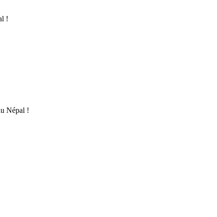
l !
au Népal !