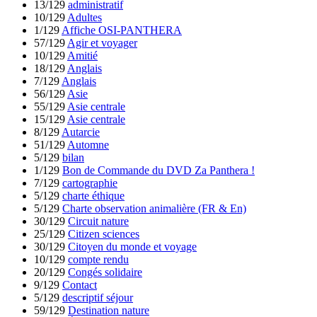
13/129
administratif
10/129
Adultes
1/129
Affiche OSI-PANTHERA
57/129
Agir et voyager
10/129
Amitié
18/129
Anglais
7/129
Anglais
56/129
Asie
55/129
Asie centrale
15/129
Asie centrale
8/129
Autarcie
51/129
Automne
5/129
bilan
1/129
Bon de Commande du DVD Za Panthera !
7/129
cartographie
5/129
charte éthique
5/129
Charte observation animalière (FR & En)
30/129
Circuit nature
25/129
Citizen sciences
30/129
Citoyen du monde et voyage
10/129
compte rendu
20/129
Congés solidaire
9/129
Contact
5/129
descriptif séjour
59/129
Destination nature