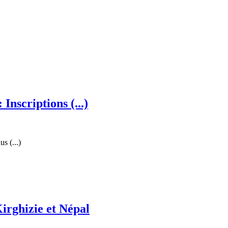
nscriptions (...)
s (...)
irghizie et Népal