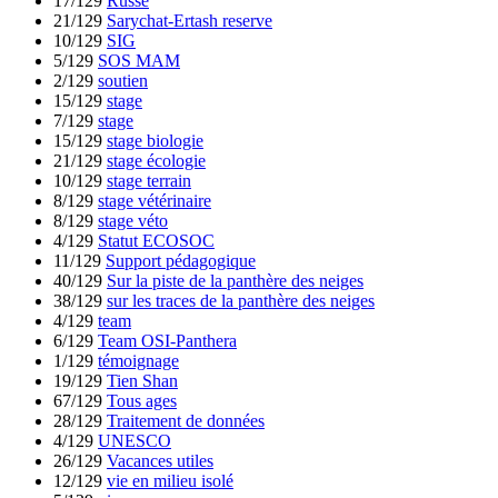
17/129
Russe
21/129
Sarychat-Ertash reserve
10/129
SIG
5/129
SOS MAM
2/129
soutien
15/129
stage
7/129
stage
15/129
stage biologie
21/129
stage écologie
10/129
stage terrain
8/129
stage vétérinaire
8/129
stage véto
4/129
Statut ECOSOC
11/129
Support pédagogique
40/129
Sur la piste de la panthère des neiges
38/129
sur les traces de la panthère des neiges
4/129
team
6/129
Team OSI-Panthera
1/129
témoignage
19/129
Tien Shan
67/129
Tous ages
28/129
Traitement de données
4/129
UNESCO
26/129
Vacances utiles
12/129
vie en milieu isolé