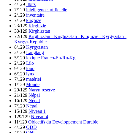
4/129
Ilbirs
7/129
intelligence artificielle
2/129
inventaire
7/129
kirghize
23/129
Kirghizie
33/129
Kirghizstan
72/129
Kirghizstan - Kirghizistan - Kirghizie - Kyrgyzstan -
Kyrgyz Republic
8/129
Kyrgyzstan
2/129
Langtang
5/129
lexique Franco-En-Ru-Kg
2/129
Lilo
9/129
loup
6/129
lynx
7/129
matériel
1/129
Monde
29/129
Naryn reserve
21/129
Népal
16/129
Népal
7/129
Népal
15/129
Niveau 1
129/129
Niveau 4
11/129
Objectifs du Développement Durable
4/129
ODD
4/129
ONU