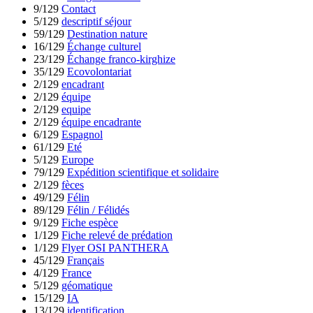
9/129
Contact
5/129
descriptif séjour
59/129
Destination nature
16/129
Échange culturel
23/129
Échange franco-kirghize
35/129
Ecovolontariat
2/129
encadrant
2/129
équipe
2/129
equipe
2/129
équipe encadrante
6/129
Espagnol
61/129
Eté
5/129
Europe
79/129
Expédition scientifique et solidaire
2/129
fèces
49/129
Félin
89/129
Félin / Félidés
9/129
Fiche espèce
1/129
Fiche relevé de prédation
1/129
Flyer OSI PANTHERA
45/129
Français
4/129
France
5/129
géomatique
15/129
IA
13/129
identification