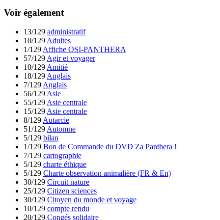
Voir également
13/129
administratif
10/129
Adultes
1/129
Affiche OSI-PANTHERA
57/129
Agir et voyager
10/129
Amitié
18/129
Anglais
7/129
Anglais
56/129
Asie
55/129
Asie centrale
15/129
Asie centrale
8/129
Autarcie
51/129
Automne
5/129
bilan
1/129
Bon de Commande du DVD Za Panthera !
7/129
cartographie
5/129
charte éthique
5/129
Charte observation animalière (FR & En)
30/129
Circuit nature
25/129
Citizen sciences
30/129
Citoyen du monde et voyage
10/129
compte rendu
20/129
Congés solidaire