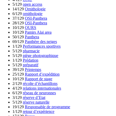
5/129
open access
14/129
Ornithologie
6/129
ornithologie
37/129
OSI-Panthera
28/129
OSI-Panthera
10/129
OURS
10/129
Pamirs Alai area
50/129
Panthera
69/129
Panthère des neiges
1/129
Performances sportives
5/129
pharmacie
5/129
piège photographique
1/129
Prédation
5/129
préparatif
39/129
Printemps
25/129
Rapport d’expédition
10/129
Rapport de stage
2/129
récolte d’échantillons
4/129
relations internationales
6/129
réseau de neuronnes
3/129
réserve d’Etat
5/129
réserve naturelle
19/129
Responsable de programme
1/129
retour d’expérience