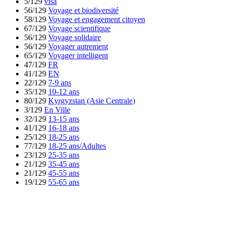
5/129
visa
56/129
Voyage et biodiversité
58/129
Voyage et engagement citoyen
67/129
Voyage scientifique
56/129
Voyage solidaire
56/129
Voyager autrement
65/129
Voyager intelligent
47/129
FR
41/129
EN
22/129
7-9 ans
35/129
10-12 ans
80/129
Kyrgyzstan (Asie Centrale)
3/129
En Ville
32/129
13-15 ans
41/129
16-18 ans
25/129
18-25 ans
77/129
18-25 ans/Adultes
23/129
25-35 ans
21/129
35-45 ans
21/129
45-55 ans
19/129
55-65 ans