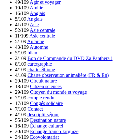
49/109
Agir et voyager
10/109
Amitié
16/109
Anglais
5/109
Anglais
41/109
Asie
52/109
Asie centrale
11/109
Asie centrale
5/109
Autarcie
43/109
Automne
5/109
bilan
2/109
Bon de Commande du DVD Za Panthera !
8/109
cartographie
4/109
charte éthique
4/109
Charte observation animalière (FR & En)
29/109
Circuit nature
18/109
Citizen sciences
29/109
Citoyen du monde et voyage
7/109
compte rendu
17/109
Congés solidaire
7/109
Contact
4/109
descriptif séjour
55/109
Destination nature
16/109
Échange culturel
20/109
Échange franco-kirghize
34/109
Ecovolontariat