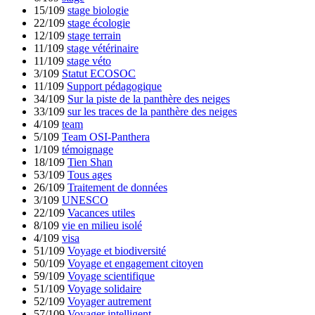
15/109
stage biologie
22/109
stage écologie
12/109
stage terrain
11/109
stage vétérinaire
11/109
stage véto
3/109
Statut ECOSOC
11/109
Support pédagogique
34/109
Sur la piste de la panthère des neiges
33/109
sur les traces de la panthère des neiges
4/109
team
5/109
Team OSI-Panthera
1/109
témoignage
18/109
Tien Shan
53/109
Tous ages
26/109
Traitement de données
3/109
UNESCO
22/109
Vacances utiles
8/109
vie en milieu isolé
4/109
visa
51/109
Voyage et biodiversité
50/109
Voyage et engagement citoyen
59/109
Voyage scientifique
51/109
Voyage solidaire
52/109
Voyager autrement
57/109
Voyager intelligent