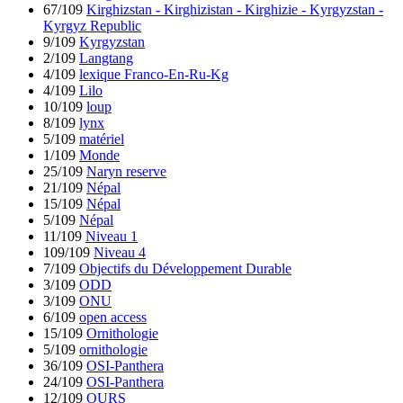
67/109
Kirghizstan - Kirghizistan - Kirghizie - Kyrgyzstan -
Kyrgyz Republic
9/109
Kyrgyzstan
2/109
Langtang
4/109
lexique Franco-En-Ru-Kg
4/109
Lilo
10/109
loup
8/109
lynx
5/109
matériel
1/109
Monde
25/109
Naryn reserve
21/109
Népal
15/109
Népal
5/109
Népal
11/109
Niveau 1
109/109
Niveau 4
7/109
Objectifs du Développement Durable
3/109
ODD
3/109
ONU
6/109
open access
15/109
Ornithologie
5/109
ornithologie
36/109
OSI-Panthera
24/109
OSI-Panthera
12/109
OURS