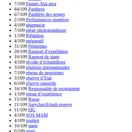
7/109
Pamirs Alai area
44/109
Panthera
67/109
Panthère des neiges
2/109
Performances sportives
4/109
pharmacie
7/109
piège photographique
1/109
Prédation
4/109
préparatif
31/109
Printemps
20/109
Rapport d’expédition
10/109
Rapport de stage
4/109
récolte d’échantillons
3/109
relations internationales
7/109
réseau de neuronnes
3/109
réserve d’Etat
6/109
réserve naturelle
16/109
Responsable de programme
1/109
retour d’expérience
15/109
Russe
21/109
Sarychat-Ertash reserve
11/109
SIG
4/109
SOS MAM
4/109
soutien
16/109
stage
6/109
stage