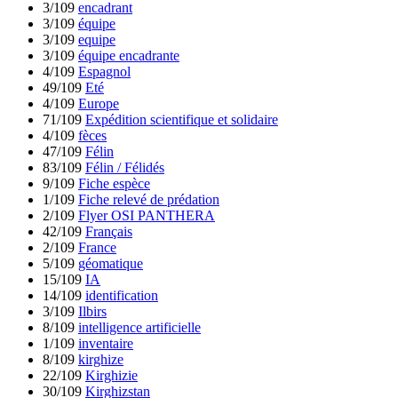
3/109
encadrant
3/109
équipe
3/109
equipe
3/109
équipe encadrante
4/109
Espagnol
49/109
Eté
4/109
Europe
71/109
Expédition scientifique et solidaire
4/109
fèces
47/109
Félin
83/109
Félin / Félidés
9/109
Fiche espèce
1/109
Fiche relevé de prédation
2/109
Flyer OSI PANTHERA
42/109
Français
2/109
France
5/109
géomatique
15/109
IA
14/109
identification
3/109
Ilbirs
8/109
intelligence artificielle
1/109
inventaire
8/109
kirghize
22/109
Kirghizie
30/109
Kirghizstan