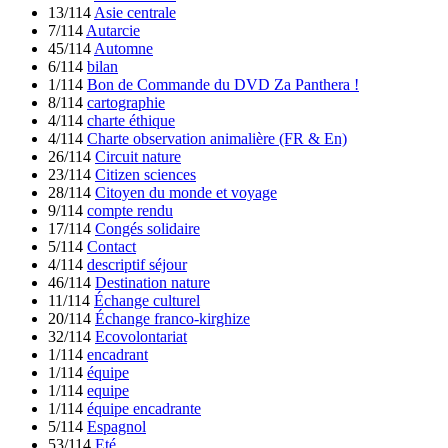
13/114
Asie centrale
7/114
Autarcie
45/114
Automne
6/114
bilan
1/114
Bon de Commande du DVD Za Panthera !
8/114
cartographie
4/114
charte éthique
4/114
Charte observation animalière (FR & En)
26/114
Circuit nature
23/114
Citizen sciences
28/114
Citoyen du monde et voyage
9/114
compte rendu
17/114
Congés solidaire
5/114
Contact
4/114
descriptif séjour
46/114
Destination nature
11/114
Échange culturel
20/114
Échange franco-kirghize
32/114
Ecovolontariat
1/114
encadrant
1/114
équipe
1/114
equipe
1/114
équipe encadrante
5/114
Espagnol
53/114
Eté