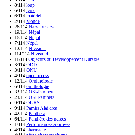
8/114
loup
6/114
lynx
6/114
matériel
2/114
Monde
26/114
Naryn reserve
19/114
Népal
16/114
Népal
7/114
Népal
12/114
Niveau 1
114/114
Niveau 4
11/114
Objectifs du Développement Durable
3/114
ODD
3/114
ONU
4/114
open access
12/114
Ornithologie
6/114
ornithologie
33/114
OSI-Panthera
23/114
OSI-Panthera
9/114
OURS
9/114
Pamirs Alai area
42/114
Panthera
64/114
Panthère des neiges
1/114
Performances sportives
4/114
pharmacie