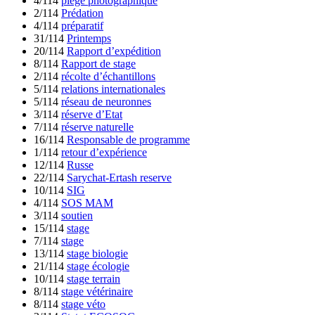
4/114
piège photographique
2/114
Prédation
4/114
préparatif
31/114
Printemps
20/114
Rapport d’expédition
8/114
Rapport de stage
2/114
récolte d’échantillons
5/114
relations internationales
5/114
réseau de neuronnes
3/114
réserve d’Etat
7/114
réserve naturelle
16/114
Responsable de programme
1/114
retour d’expérience
12/114
Russe
22/114
Sarychat-Ertash reserve
10/114
SIG
4/114
SOS MAM
3/114
soutien
15/114
stage
7/114
stage
13/114
stage biologie
21/114
stage écologie
10/114
stage terrain
8/114
stage vétérinaire
8/114
stage véto