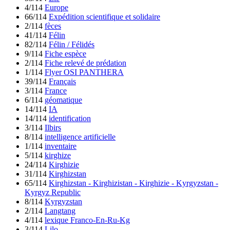
4/114
Europe
66/114
Expédition scientifique et solidaire
2/114
fèces
41/114
Félin
82/114
Félin / Félidés
9/114
Fiche espèce
2/114
Fiche relevé de prédation
1/114
Flyer OSI PANTHERA
39/114
Français
3/114
France
6/114
géomatique
14/114
IA
14/114
identification
3/114
Ilbirs
8/114
intelligence artificielle
1/114
inventaire
5/114
kirghize
24/114
Kirghizie
31/114
Kirghizstan
65/114
Kirghizstan - Kirghizistan - Kirghizie - Kyrgyzstan -
Kyrgyz Republic
8/114
Kyrgyzstan
2/114
Langtang
4/114
lexique Franco-En-Ru-Kg
3/114
Lilo