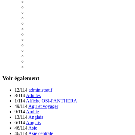
Voir également
12/114
administratif
8/114
Adultes
1/114
Affiche OSI-PANTHERA
49/114
Agir et voyager
9/114
Amitié
13/114
Anglais
6/114
Anglais
46/114
Asie
46/114
Asie centrale