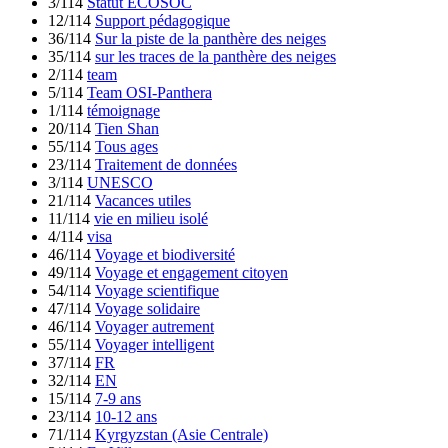
3/114
Statut ECOSOC
12/114
Support pédagogique
36/114
Sur la piste de la panthère des neiges
35/114
sur les traces de la panthère des neiges
2/114
team
5/114
Team OSI-Panthera
1/114
témoignage
20/114
Tien Shan
55/114
Tous ages
23/114
Traitement de données
3/114
UNESCO
21/114
Vacances utiles
11/114
vie en milieu isolé
4/114
visa
46/114
Voyage et biodiversité
49/114
Voyage et engagement citoyen
54/114
Voyage scientifique
47/114
Voyage solidaire
46/114
Voyager autrement
55/114
Voyager intelligent
37/114
FR
32/114
EN
15/114
7-9 ans
23/114
10-12 ans
71/114
Kyrgyzstan (Asie Centrale)