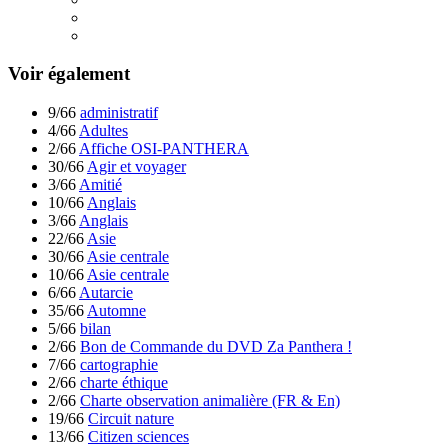
Voir également
9/66
administratif
4/66
Adultes
2/66
Affiche OSI-PANTHERA
30/66
Agir et voyager
3/66
Amitié
10/66
Anglais
3/66
Anglais
22/66
Asie
30/66
Asie centrale
10/66
Asie centrale
6/66
Autarcie
35/66
Automne
5/66
bilan
2/66
Bon de Commande du DVD Za Panthera !
7/66
cartographie
2/66
charte éthique
2/66
Charte observation animalière (FR & En)
19/66
Circuit nature
13/66
Citizen sciences