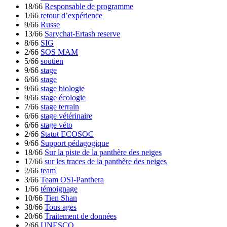
18/66
Responsable de programme
1/66
retour d’expérience
9/66
Russe
13/66
Sarychat-Ertash reserve
8/66
SIG
2/66
SOS MAM
5/66
soutien
9/66
stage
6/66
stage
9/66
stage biologie
9/66
stage écologie
7/66
stage terrain
6/66
stage vétérinaire
6/66
stage véto
2/66
Statut ECOSOC
9/66
Support pédagogique
18/66
Sur la piste de la panthère des neiges
17/66
sur les traces de la panthère des neiges
2/66
team
3/66
Team OSI-Panthera
1/66
témoignage
10/66
Tien Shan
38/66
Tous ages
20/66
Traitement de données
2/66
UNESCO