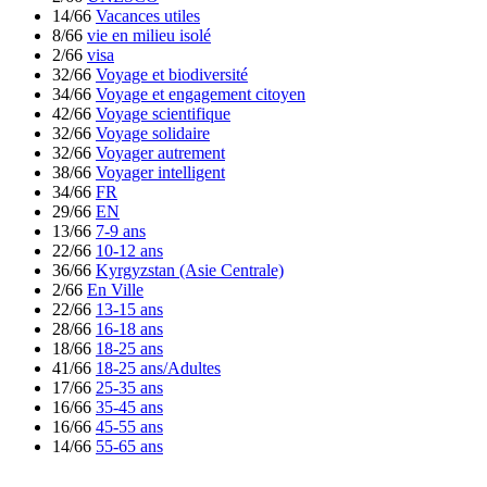
14/66
Vacances utiles
8/66
vie en milieu isolé
2/66
visa
32/66
Voyage et biodiversité
34/66
Voyage et engagement citoyen
42/66
Voyage scientifique
32/66
Voyage solidaire
32/66
Voyager autrement
38/66
Voyager intelligent
34/66
FR
29/66
EN
13/66
7-9 ans
22/66
10-12 ans
36/66
Kyrgyzstan (Asie Centrale)
2/66
En Ville
22/66
13-15 ans
28/66
16-18 ans
18/66
18-25 ans
41/66
18-25 ans/Adultes
17/66
25-35 ans
16/66
35-45 ans
16/66
45-55 ans
14/66
55-65 ans