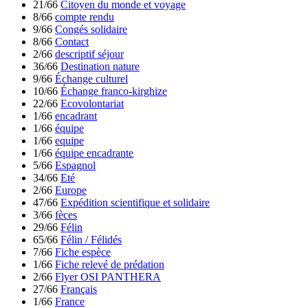
21/66
Citoyen du monde et voyage
8/66
compte rendu
9/66
Congés solidaire
8/66
Contact
2/66
descriptif séjour
36/66
Destination nature
9/66
Échange culturel
10/66
Échange franco-kirghize
22/66
Ecovolontariat
1/66
encadrant
1/66
équipe
1/66
equipe
1/66
équipe encadrante
5/66
Espagnol
34/66
Eté
2/66
Europe
47/66
Expédition scientifique et solidaire
3/66
fèces
29/66
Félin
65/66
Félin / Félidés
7/66
Fiche espèce
1/66
Fiche relevé de prédation
2/66
Flyer OSI PANTHERA
27/66
Français
1/66
France