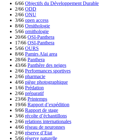
6/66
Objectifs du Développement Durable
2/66
ODD
2/66
ONU
3/66
open access
8/66
Ornithologie
5/66
ornithologie
20/66
OSI-Panthera
17/66
OSI-Panthera
5/66
OURS
8/66
Pamirs Alai area
28/66
Panthera
43/66
Panthère des neiges
2/66
Performances sportives
2/66
pharmacie
4/66
piège photographique
1/66
Prédation
2/66
préparatif
23/66
Printemps
19/66
Rapport d’expédition
9/66
Rapport de stage
3/66
récolte d’échantillons
2/66
relations internationales
4/66
réseau de neuronnes
2/66
réserve d’Etat
5/66
réserve naturelle