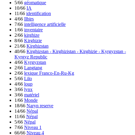
5/66
géomatique
10/66
IA
11/66
identification
4/66
Ilbirs
7/66
intelligence artificielle
1/66
inventaire
2/66
kirghize
8/66
Kirghizie
21/66
Kirghizstan
40/66
Kirghizstan - Kirghizistan - Kirghizie - Kyrgyzstan -
Kyrgyz Republic
4/66
Kyrgyzstan
2/66
Langtang
2/66
lexique Franco-En-Ru-Kg
5/66
Lilo
4/66
loup
3/66
lynx
3/66
matériel
1/66
Monde
18/66
Naryn reserve
14/66
Népal
11/66
Népal
5/66
Népal
7/66
Niveau 1
66/66
Niveau 4