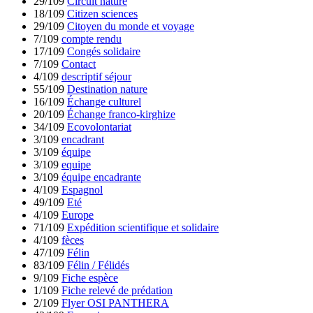
29/109
Circuit nature
18/109
Citizen sciences
29/109
Citoyen du monde et voyage
7/109
compte rendu
17/109
Congés solidaire
7/109
Contact
4/109
descriptif séjour
55/109
Destination nature
16/109
Échange culturel
20/109
Échange franco-kirghize
34/109
Ecovolontariat
3/109
encadrant
3/109
équipe
3/109
equipe
3/109
équipe encadrante
4/109
Espagnol
49/109
Eté
4/109
Europe
71/109
Expédition scientifique et solidaire
4/109
fèces
47/109
Félin
83/109
Félin / Félidés
9/109
Fiche espèce
1/109
Fiche relevé de prédation
2/109
Flyer OSI PANTHERA