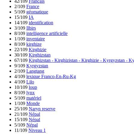
42/109
Français
2/109
France
5/109
géomatique
15/109
IA
14/109
identification
3/109
Ilbirs
8/109
intelligence artificielle
1/109
inventaire
8/109
kirghize
22/109
Kirghizie
30/109
Kirghizstan
67/109
Kirghizstan - Kirghizistan - Kirghizie - Kyrgyzstan - 
9/109
Kyrgyzstan
2/109
Langtang
4/109
lexique Franco-En-Ru-Kg
4/109
Lilo
10/109
loup
8/109
lynx
5/109
matériel
1/109
Monde
25/109
Naryn reserve
21/109
Népal
15/109
Népal
5/109
Népal
11/109
Niveau 1