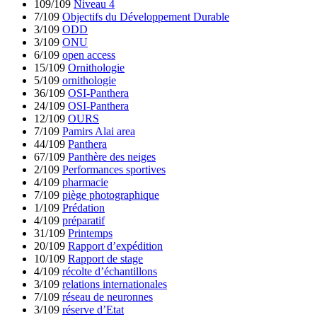
109/109
Niveau 4
7/109
Objectifs du Développement Durable
3/109
ODD
3/109
ONU
6/109
open access
15/109
Ornithologie
5/109
ornithologie
36/109
OSI-Panthera
24/109
OSI-Panthera
12/109
OURS
7/109
Pamirs Alai area
44/109
Panthera
67/109
Panthère des neiges
2/109
Performances sportives
4/109
pharmacie
7/109
piège photographique
1/109
Prédation
4/109
préparatif
31/109
Printemps
20/109
Rapport d’expédition
10/109
Rapport de stage
4/109
récolte d’échantillons
3/109
relations internationales
7/109
réseau de neuronnes
3/109
réserve d’Etat