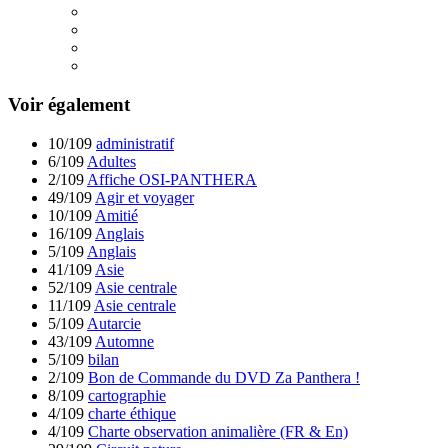
Voir également
10/109
administratif
6/109
Adultes
2/109
Affiche OSI-PANTHERA
49/109
Agir et voyager
10/109
Amitié
16/109
Anglais
5/109
Anglais
41/109
Asie
52/109
Asie centrale
11/109
Asie centrale
5/109
Autarcie
43/109
Automne
5/109
bilan
2/109
Bon de Commande du DVD Za Panthera !
8/109
cartographie
4/109
charte éthique
4/109
Charte observation animalière (FR & En)