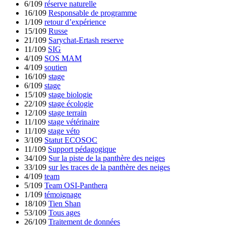
6/109
réserve naturelle
16/109
Responsable de programme
1/109
retour d’expérience
15/109
Russe
21/109
Sarychat-Ertash reserve
11/109
SIG
4/109
SOS MAM
4/109
soutien
16/109
stage
6/109
stage
15/109
stage biologie
22/109
stage écologie
12/109
stage terrain
11/109
stage vétérinaire
11/109
stage véto
3/109
Statut ECOSOC
11/109
Support pédagogique
34/109
Sur la piste de la panthère des neiges
33/109
sur les traces de la panthère des neiges
4/109
team
5/109
Team OSI-Panthera
1/109
témoignage
18/109
Tien Shan
53/109
Tous ages
26/109
Traitement de données