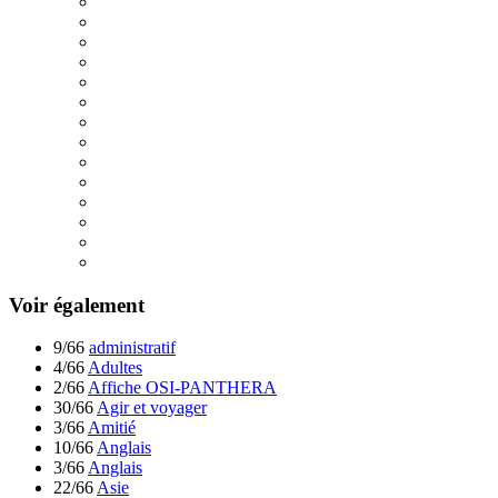
Voir également
9/66
administratif
4/66
Adultes
2/66
Affiche OSI-PANTHERA
30/66
Agir et voyager
3/66
Amitié
10/66
Anglais
3/66
Anglais
22/66
Asie