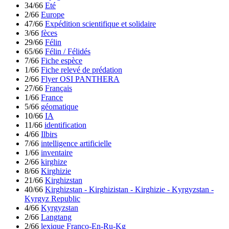
34/66
Eté
2/66
Europe
47/66
Expédition scientifique et solidaire
3/66
fèces
29/66
Félin
65/66
Félin / Félidés
7/66
Fiche espèce
1/66
Fiche relevé de prédation
2/66
Flyer OSI PANTHERA
27/66
Français
1/66
France
5/66
géomatique
10/66
IA
11/66
identification
4/66
Ilbirs
7/66
intelligence artificielle
1/66
inventaire
2/66
kirghize
8/66
Kirghizie
21/66
Kirghizstan
40/66
Kirghizstan - Kirghizistan - Kirghizie - Kyrgyzstan -
Kyrgyz Republic
4/66
Kyrgyzstan
2/66
Langtang
2/66
lexique Franco-En-Ru-Kg