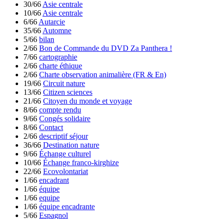
30/66
Asie centrale
10/66
Asie centrale
6/66
Autarcie
35/66
Automne
5/66
bilan
2/66
Bon de Commande du DVD Za Panthera !
7/66
cartographie
2/66
charte éthique
2/66
Charte observation animalière (FR & En)
19/66
Circuit nature
13/66
Citizen sciences
21/66
Citoyen du monde et voyage
8/66
compte rendu
9/66
Congés solidaire
8/66
Contact
2/66
descriptif séjour
36/66
Destination nature
9/66
Échange culturel
10/66
Échange franco-kirghize
22/66
Ecovolontariat
1/66
encadrant
1/66
équipe
1/66
equipe
1/66
équipe encadrante
5/66
Espagnol