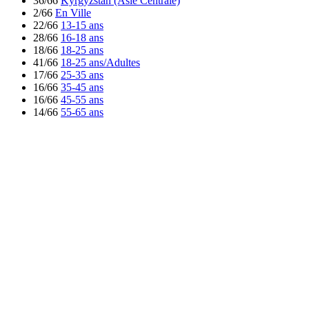
36/66
Kyrgyzstan (Asie Centrale)
2/66
En Ville
22/66
13-15 ans
28/66
16-18 ans
18/66
18-25 ans
41/66
18-25 ans/Adultes
17/66
25-35 ans
16/66
35-45 ans
16/66
45-55 ans
14/66
55-65 ans