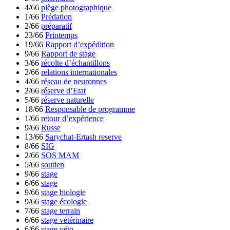
4/66
piège photographique
1/66
Prédation
2/66
préparatif
23/66
Printemps
19/66
Rapport d’expédition
9/66
Rapport de stage
3/66
récolte d’échantillons
2/66
relations internationales
4/66
réseau de neuronnes
2/66
réserve d’Etat
5/66
réserve naturelle
18/66
Responsable de programme
1/66
retour d’expérience
9/66
Russe
13/66
Sarychat-Ertash reserve
8/66
SIG
2/66
SOS MAM
5/66
soutien
9/66
stage
6/66
stage
9/66
stage biologie
9/66
stage écologie
7/66
stage terrain
6/66
stage vétérinaire
6/66
stage véto