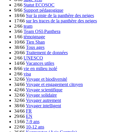
2/66
Statut ECOSOC
9/66
Support pédagogique
18/66
Sur la piste de la panthère des neiges
17/66
sur les traces de la panthère des neiges
2/66
team
3/66
Team OSI-Panthera
1/66
témoignage
10/66
Tien Shan
38/66
Tous ages
20/66
Traitement de données
2/66
UNESCO
14/66
Vacances utiles
8/66
vie en milieu isolé
2/66
visa
32/66
Voyage et biodiversité
34/66
Voyage et engagement citoyen
42/66
Voyage scientifique
32/66
Voyage solidaire
32/66
Voyager autrement
38/66
Voyager intelligent
34/66
FR
29/66
EN
13/66
7-9 ans
22/66
10-12 ans