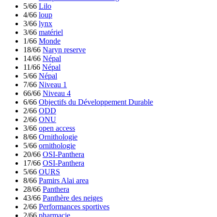
5/66
Lilo
4/66
loup
3/66
lynx
3/66
matériel
1/66
Monde
18/66
Naryn reserve
14/66
Népal
11/66
Népal
5/66
Népal
7/66
Niveau 1
66/66
Niveau 4
6/66
Objectifs du Développement Durable
2/66
ODD
2/66
ONU
3/66
open access
8/66
Ornithologie
5/66
ornithologie
20/66
OSI-Panthera
17/66
OSI-Panthera
5/66
OURS
8/66
Pamirs Alai area
28/66
Panthera
43/66
Panthère des neiges
2/66
Performances sportives
2/66
pharmacie