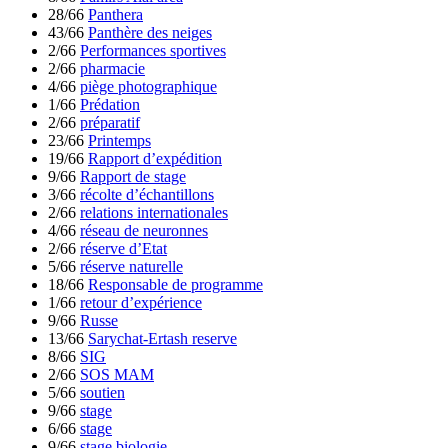
28/66
Panthera
43/66
Panthère des neiges
2/66
Performances sportives
2/66
pharmacie
4/66
piège photographique
1/66
Prédation
2/66
préparatif
23/66
Printemps
19/66
Rapport d’expédition
9/66
Rapport de stage
3/66
récolte d’échantillons
2/66
relations internationales
4/66
réseau de neuronnes
2/66
réserve d’Etat
5/66
réserve naturelle
18/66
Responsable de programme
1/66
retour d’expérience
9/66
Russe
13/66
Sarychat-Ertash reserve
8/66
SIG
2/66
SOS MAM
5/66
soutien
9/66
stage
6/66
stage
9/66
stage biologie