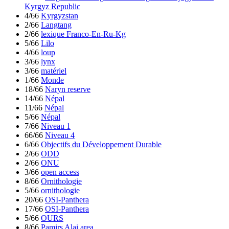
Kyrgyz Republic
4/66
Kyrgyzstan
2/66
Langtang
2/66
lexique Franco-En-Ru-Kg
5/66
Lilo
4/66
loup
3/66
lynx
3/66
matériel
1/66
Monde
18/66
Naryn reserve
14/66
Népal
11/66
Népal
5/66
Népal
7/66
Niveau 1
66/66
Niveau 4
6/66
Objectifs du Développement Durable
2/66
ODD
2/66
ONU
3/66
open access
8/66
Ornithologie
5/66
ornithologie
20/66
OSI-Panthera
17/66
OSI-Panthera
5/66
OURS
8/66
Pamirs Alai area