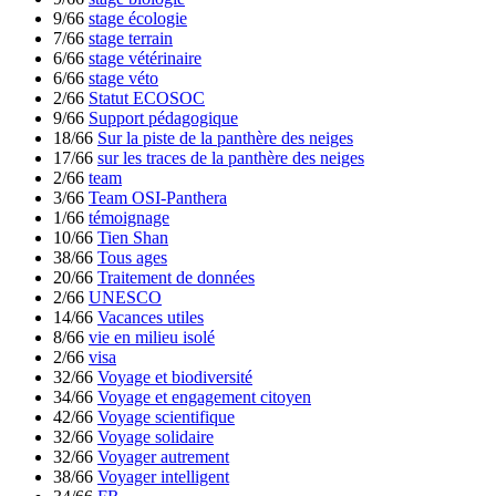
9/66
stage écologie
7/66
stage terrain
6/66
stage vétérinaire
6/66
stage véto
2/66
Statut ECOSOC
9/66
Support pédagogique
18/66
Sur la piste de la panthère des neiges
17/66
sur les traces de la panthère des neiges
2/66
team
3/66
Team OSI-Panthera
1/66
témoignage
10/66
Tien Shan
38/66
Tous ages
20/66
Traitement de données
2/66
UNESCO
14/66
Vacances utiles
8/66
vie en milieu isolé
2/66
visa
32/66
Voyage et biodiversité
34/66
Voyage et engagement citoyen
42/66
Voyage scientifique
32/66
Voyage solidaire
32/66
Voyager autrement
38/66
Voyager intelligent