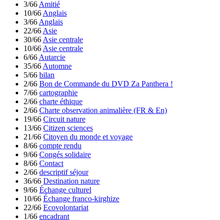
3/66
Amitié
10/66
Anglais
3/66
Anglais
22/66
Asie
30/66
Asie centrale
10/66
Asie centrale
6/66
Autarcie
35/66
Automne
5/66
bilan
2/66
Bon de Commande du DVD Za Panthera !
7/66
cartographie
2/66
charte éthique
2/66
Charte observation animalière (FR & En)
19/66
Circuit nature
13/66
Citizen sciences
21/66
Citoyen du monde et voyage
8/66
compte rendu
9/66
Congés solidaire
8/66
Contact
2/66
descriptif séjour
36/66
Destination nature
9/66
Échange culturel
10/66
Échange franco-kirghize
22/66
Ecovolontariat
1/66
encadrant