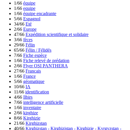
1/66
équipe
1/66
equipe
1/66
équipe encadrante
5/66
Espagnol
34/66
Eté
2/66
Europe
47/66
Expédition scientifique et solidaire
3/66
fèces
29/66
Félin
65/66
Félin / Félidés
7/66
Fiche espèce
1/66
Fiche relevé de prédation
2/66
Flyer OSI PANTHERA
27/66
Français
1/66
France
5/66
géomatique
10/66
IA
11/66
identification
4/66
Ilbirs
7/66
intelligence artificielle
1/66
inventaire
2/66
kirghize
8/66
Kirghizie
21/66
Kirghizstan
40/66
Kirghizstan - Kirghizistan - Kirghizie - Kyrgyzstan -